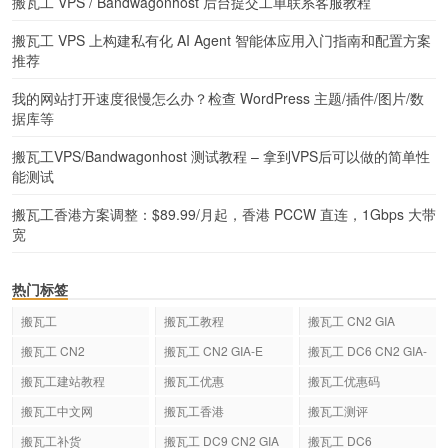
搬瓦工 VPS / Bandwagonhost 后台提交工单联系客服教程
搬瓦工 VPS 上构建私有化 AI Agent 智能体应用入门指南和配置方案
推荐
我的网站打开速度很慢怎么办？检查 WordPress 主题/插件/图片/数
据库等
搬瓦工VPS/Bandwagonhost 测试教程 – 拿到VPS后可以做的简单性
能测试
搬瓦工香港方案调整：$89.99/月起，香港 PCCW 直连，1Gbps 大带
宽
热门标签
搬瓦工
搬瓦工教程
搬瓦工 CN2 GIA
搬瓦工 CN2
搬瓦工 CN2 GIA-E
搬瓦工 DC6 CN2 GIA-
E
搬瓦工建站教程
搬瓦工优惠
搬瓦工优惠码
搬瓦工中文网
搬瓦工香港
搬瓦工测评
搬瓦工补货
搬瓦工 DC9 CN2 GIA
搬瓦工 DC6