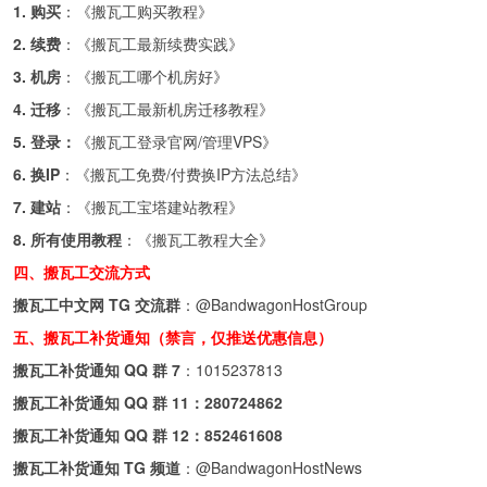
1. 购买
：《
搬瓦工购买教程
》
2. 续费
：《
搬瓦工最新续费实践
》
3. 机房
：《
搬瓦工哪个机房好
》
4. 迁移
：《
搬瓦工最新机房迁移教程
》
5. 登录：
《
搬瓦工登录官网/管理VPS
》
6. 换IP
：《
搬瓦工免费/付费换IP方法总结
》
7. 建站
：《
搬瓦工宝塔建站教程
》
8. 所有使用教程
：《
搬瓦工教程大全
》
四、搬瓦工交流方式
搬瓦工中文网 TG 交流群
：
@BandwagonHostGroup
五、搬瓦工补货通知（禁言，仅推送优惠信息）
搬瓦工补货通知 QQ 群 7
：
1015237813
搬瓦工补货通知 QQ 群 11：
280724862
搬瓦工补货通知 QQ 群 12：
852461608
搬瓦工补货通知 TG 频道
：
@BandwagonHostNews