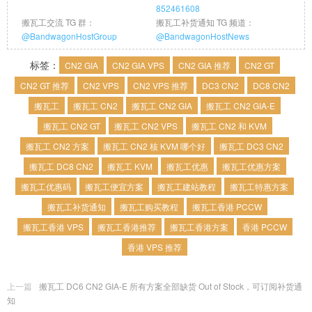
852461608
搬瓦工交流 TG 群：
搬瓦工补货通知 TG 频道：
@BandwagonHostGroup
@BandwagonHostNews
标签：
CN2 GIA
CN2 GIA VPS
CN2 GIA 推荐
CN2 GT
CN2 GT 推荐
CN2 VPS
CN2 VPS 推荐
DC3 CN2
DC8 CN2
搬瓦工
搬瓦工 CN2
搬瓦工 CN2 GIA
搬瓦工 CN2 GIA-E
搬瓦工 CN2 GT
搬瓦工 CN2 VPS
搬瓦工 CN2 和 KVM
搬瓦工 CN2 方案
搬瓦工 CN2 核 KVM 哪个好
搬瓦工 DC3 CN2
搬瓦工 DC8 CN2
搬瓦工 KVM
搬瓦工优惠
搬瓦工优惠方案
搬瓦工优惠码
搬瓦工便宜方案
搬瓦工建站教程
搬瓦工特惠方案
搬瓦工补货通知
搬瓦工购买教程
搬瓦工香港 PCCW
搬瓦工香港 VPS
搬瓦工香港推荐
搬瓦工香港方案
香港 PCCW
香港 VPS 推荐
上一篇
搬瓦工 DC6 CN2 GIA-E 所有方案全部缺货 Out of Stock，可订阅补货通
知