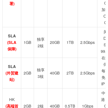
G
署)
加
C
G
美
SLA
D
独享
(SLA
1GB
20GB
1TB
2.5Gbps
S
2核
保障)
99.
在
保
SLA
独享
每
(外贸建
2GB
40GB
2TB
2.5Gbps
3核
免
站)
IP
中
HK
港 
(高端首
2GB
2核
40GB
0.5TB
1Gbps
G