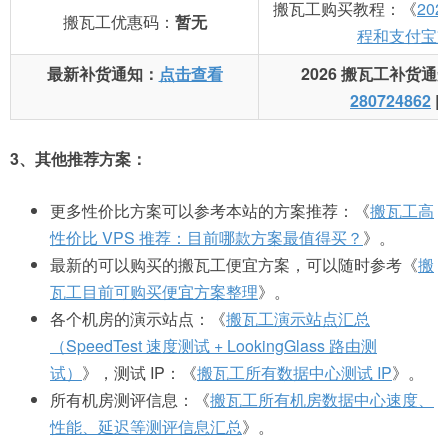
搬瓦工购买教程：《
20
搬瓦工优惠码：
暂无
程和支付宝
最新补货通知：
点击查看
2026 搬瓦工补货通
280724862
|
3、其他推荐方案：
更多性价比方案可以参考本站的方案推荐：《
搬瓦工高
性价比 VPS 推荐：目前哪款方案最值得买？
》。
最新的可以购买的搬瓦工便宜方案，可以随时参考《
搬
瓦工目前可购买便宜方案整理
》。
各个机房的演示站点：《
搬瓦工演示站点汇总
（SpeedTest 速度测试 + LookingGlass 路由测
试）
》，测试 IP：《
搬瓦工所有数据中心测试 IP
》。
所有机房测评信息：《
搬瓦工所有机房数据中心速度、
性能、延迟等测评信息汇总
》。