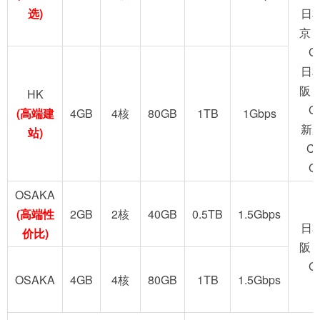
选)
日
京 
G
日
阪 
HK
G
(高端建
4GB
4核
80GB
1TB
1Gbps
新
站)
C
G
OSAKA
(高端性
2GB
2核
40GB
0.5TB
1.5Gbps
日
价比)
阪 
G
OSAKA
4GB
4核
80GB
1TB
1.5Gbps