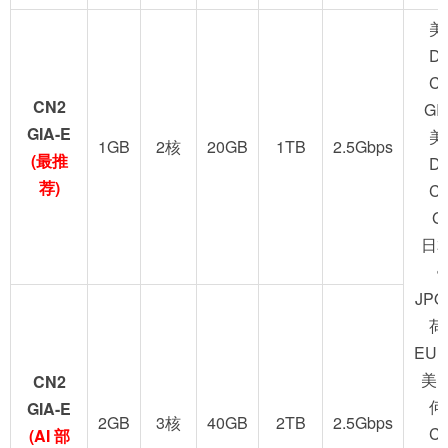
美
D
C
CN2
GI
GIA-E
美
1GB
2核
20GB
1TB
2.5Gbps
(最推
D
荐)
C
G
日
JPO
荷
EUN
美
CN2
何
GIA-E
2GB
3核
40GB
2TB
2.5Gbps
C
(AI 部