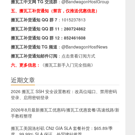
搬瓦工中文网 TG 交流群
：
@BandwagonHostGroup
五、搬瓦工补货通知（禁言，仅推送优惠信息）
搬瓦工补货通知 QQ 群 7
：
1015237813
搬瓦工补货通知 QQ 群 11：
280724862
搬瓦工补货通知 QQ 群 12：
852461608
搬瓦工补货通知 TG 频道
：
@BandwagonHostNews
搬瓦工补货通知邮件订阅
：
点击查看订阅方式
六、更多信息：
《搬瓦工新手入门完全指南》
近期文章
2026 搬瓦工 SSH 安全设置教程：改高位端口、禁用密码
登录、启用密钥登录
2026年8月最新搬瓦工优惠码/搬瓦工优惠套餐/高速线路/新
手教程整理
搬瓦工美国洛杉矶 CN2 GIA SLA 套餐补货：$65.89/季
度，99.99% SLA 保证，外贸建站推荐