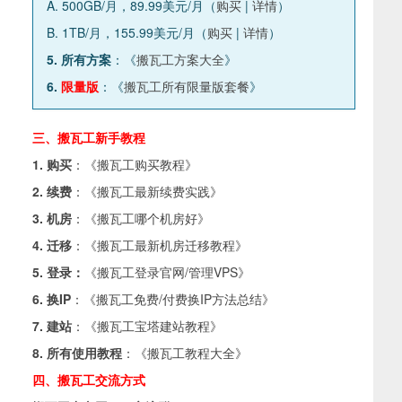
A. 500GB/月，89.99美元/月（
购买
|
详情
）
B. 1TB/月，155.99美元/月（
购买
|
详情
）
5. 所有方案
：《
搬瓦工方案大全
》
6.
限量版
：《
搬瓦工所有限量版套餐
》
三、搬瓦工新手教程
1. 购买
：《
搬瓦工购买教程
》
2. 续费
：《
搬瓦工最新续费实践
》
3. 机房
：《
搬瓦工哪个机房好
》
4. 迁移
：《
搬瓦工最新机房迁移教程
》
5. 登录：
《
搬瓦工登录官网/管理VPS
》
6. 换IP
：《
搬瓦工免费/付费换IP方法总结
》
7. 建站
：《
搬瓦工宝塔建站教程
》
8. 所有使用教程
：《
搬瓦工教程大全
》
四、搬瓦工交流方式