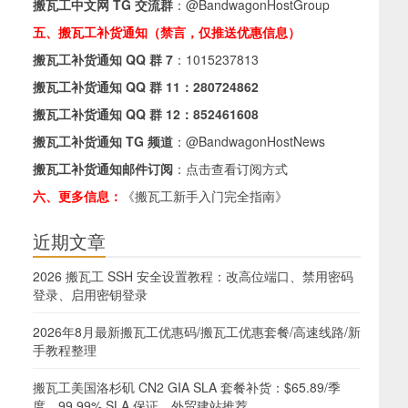
搬瓦工中文网 TG 交流群
：
@BandwagonHostGroup
五、搬瓦工补货通知（禁言，仅推送优惠信息）
搬瓦工补货通知 QQ 群 7
：
1015237813
搬瓦工补货通知 QQ 群 11：
280724862
搬瓦工补货通知 QQ 群 12：
852461608
搬瓦工补货通知 TG 频道
：
@BandwagonHostNews
搬瓦工补货通知邮件订阅
：
点击查看订阅方式
六、更多信息：
《搬瓦工新手入门完全指南》
近期文章
2026 搬瓦工 SSH 安全设置教程：改高位端口、禁用密码
登录、启用密钥登录
2026年8月最新搬瓦工优惠码/搬瓦工优惠套餐/高速线路/新
手教程整理
搬瓦工美国洛杉矶 CN2 GIA SLA 套餐补货：$65.89/季
度，99.99% SLA 保证，外贸建站推荐