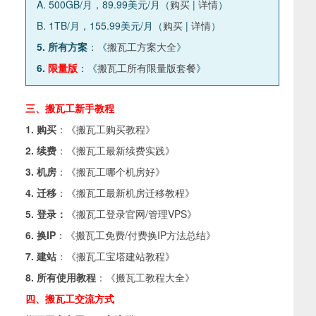
A. 500GB/月，89.99美元/月（
购买
|
详情
）
B. 1TB/月，155.99美元/月（
购买
|
详情
）
5. 所有方案
：《
搬瓦工方案大全
》
6.
限量版
：《
搬瓦工所有限量版套餐
》
三、搬瓦工新手教程
1. 购买
：《
搬瓦工购买教程
》
2. 续费
：《
搬瓦工最新续费实践
》
3. 机房
：《
搬瓦工哪个机房好
》
4. 迁移
：《
搬瓦工最新机房迁移教程
》
5. 登录：
《
搬瓦工登录官网/管理VPS
》
6. 换IP
：《
搬瓦工免费/付费换IP方法总结
》
7. 建站
：《
搬瓦工宝塔建站教程
》
8. 所有使用教程
：《
搬瓦工教程大全
》
四、搬瓦工交流方式