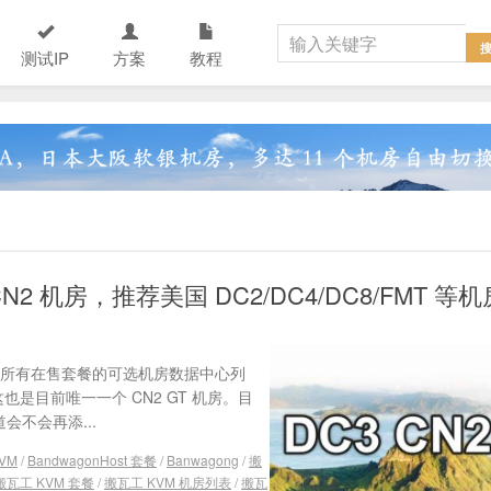
测试IP
方案
教程
N2 机房，推荐美国 DC2/DC4/DC8/FMT 等机
理，所有在售套餐的可选机房数据中心列
这也是目前唯一一个 CN2 GT 机房。目
会不会再添...
KVM
/
BandwagonHost 套餐
/
Banwagong
/
搬
搬瓦工 KVM 套餐
/
搬瓦工 KVM 机房列表
/
搬瓦