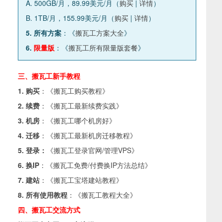
A. 500GB/月，89.99美元/月（
购买
|
详情
）
B. 1TB/月，155.99美元/月（
购买
|
详情
）
5. 所有方案
：《
搬瓦工方案大全
》
6.
限量版
：《
搬瓦工所有限量版套餐
》
三、搬瓦工新手教程
1. 购买
：《
搬瓦工购买教程
》
2. 续费
：《
搬瓦工最新续费实践
》
3. 机房
：《
搬瓦工哪个机房好
》
4. 迁移
：《
搬瓦工最新机房迁移教程
》
5. 登录：
《
搬瓦工登录官网/管理VPS
》
6. 换IP
：《
搬瓦工免费/付费换IP方法总结
》
7. 建站
：《
搬瓦工宝塔建站教程
》
8. 所有使用教程
：《
搬瓦工教程大全
》
四、搬瓦工交流方式