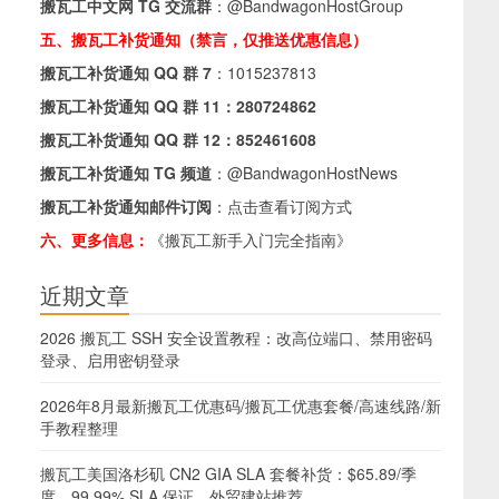
搬瓦工中文网 TG 交流群
：
@BandwagonHostGroup
五、搬瓦工补货通知（禁言，仅推送优惠信息）
搬瓦工补货通知 QQ 群 7
：
1015237813
搬瓦工补货通知 QQ 群 11：
280724862
搬瓦工补货通知 QQ 群 12：
852461608
搬瓦工补货通知 TG 频道
：
@BandwagonHostNews
搬瓦工补货通知邮件订阅
：
点击查看订阅方式
六、更多信息：
《搬瓦工新手入门完全指南》
近期文章
2026 搬瓦工 SSH 安全设置教程：改高位端口、禁用密码
登录、启用密钥登录
2026年8月最新搬瓦工优惠码/搬瓦工优惠套餐/高速线路/新
手教程整理
搬瓦工美国洛杉矶 CN2 GIA SLA 套餐补货：$65.89/季
度，99.99% SLA 保证，外贸建站推荐