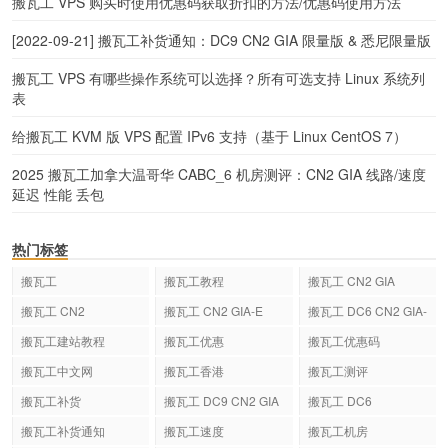
搬瓦工 VPS 购买时使用优惠码获取折扣的方法/优惠码使用方法
[2022-09-21] 搬瓦工补货通知：DC9 CN2 GIA 限量版 & 悉尼限量版
搬瓦工 VPS 有哪些操作系统可以选择？所有可选支持 Linux 系统列
表
给搬瓦工 KVM 版 VPS 配置 IPv6 支持（基于 Linux CentOS 7）
2025 搬瓦工加拿大温哥华 CABC_6 机房测评：CN2 GIA 线路/速度
延迟 性能 丢包
热门标签
搬瓦工
搬瓦工教程
搬瓦工 CN2 GIA
搬瓦工 CN2
搬瓦工 CN2 GIA-E
搬瓦工 DC6 CN2 GIA-
E
搬瓦工建站教程
搬瓦工优惠
搬瓦工优惠码
搬瓦工中文网
搬瓦工香港
搬瓦工测评
搬瓦工补货
搬瓦工 DC9 CN2 GIA
搬瓦工 DC6
搬瓦工补货通知
搬瓦工速度
搬瓦工机房