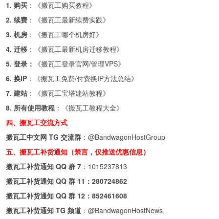
1. 购买
：《
搬瓦工购买教程
》
2. 续费
：《
搬瓦工最新续费实践
》
3. 机房
：《
搬瓦工哪个机房好
》
4. 迁移
：《
搬瓦工最新机房迁移教程
》
5. 登录：
《
搬瓦工登录官网/管理VPS
》
6. 换IP
：《
搬瓦工免费/付费换IP方法总结
》
7. 建站
：《
搬瓦工宝塔建站教程
》
8. 所有使用教程
：《
搬瓦工教程大全
》
四、搬瓦工交流方式
搬瓦工中文网 TG 交流群
：
@BandwagonHostGroup
五、搬瓦工补货通知（禁言，仅推送优惠信息）
搬瓦工补货通知 QQ 群 7
：
1015237813
搬瓦工补货通知 QQ 群 11：
280724862
搬瓦工补货通知 QQ 群 12：
852461608
搬瓦工补货通知 TG 频道
：
@BandwagonHostNews