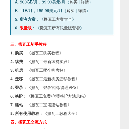
A. 500GB/月，89.99美元/月（
购买
|
详情
）
B. 1TB/月，155.99美元/月（
购买
|
详情
）
5. 所有方案
：《
搬瓦工方案大全
》
6.
限量版
：《
搬瓦工所有限量版套餐
》
三、搬瓦工新手教程
1. 购买
：《
搬瓦工购买教程
》
2. 续费
：《
搬瓦工最新续费实践
》
3. 机房
：《
搬瓦工哪个机房好
》
4. 迁移
：《
搬瓦工最新机房迁移教程
》
5. 登录：
《
搬瓦工登录官网/管理VPS
》
6. 换IP
：《
搬瓦工免费/付费换IP方法总结
》
7. 建站
：《
搬瓦工宝塔建站教程
》
8. 所有使用教程
：《
搬瓦工教程大全
》
四、搬瓦工交流方式