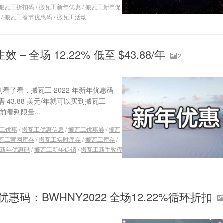
搬瓦工折扣码
/
搬瓦工新年优惠
/
搬瓦工新年促
/
搬瓦工春节优惠码
/
搬瓦工活动
– 全场 12.22% 低至 $43.88/年
2
看了看，搬瓦工 2022 年新年优惠码
 43.88 美元/年就可以买到搬瓦工
看到限量...
工优惠
/
搬瓦工优惠信息
/
搬瓦工优惠券
/
搬瓦
瓦工官网库存
/
搬瓦工实时库存
/
搬瓦工库存
/
新年优惠码
/
搬瓦工新年促销
/
搬瓦工新手教程
优惠码：BWHNY2022 全场12.22%循环折扣