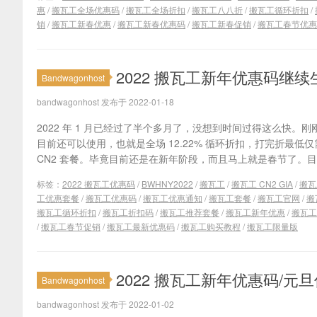
惠
/
搬瓦工全场优惠码
/
搬瓦工全场折扣
/
搬瓦工八八折
/
搬瓦工循环折扣
/
销
/
搬瓦工新春优惠
/
搬瓦工新春优惠码
/
搬瓦工新春促销
/
搬瓦工春节优惠
2022 搬瓦工新年优惠码继续生效 
Bandwagonhost
bandwagonhost 发布于 2022-01-18
2022 年 1 月已经过了半个多月了，没想到时间过得这么快。刚刚
目前还可以使用，也就是全场 12.22% 循环折扣，打完折最低仅需
CN2 套餐。毕竟目前还是在新年阶段，而且马上就是春节了。目前
标签：
2022 搬瓦工优惠码
/
BWHNY2022
/
搬瓦工
/
搬瓦工 CN2 GIA
/
搬瓦
工优惠套餐
/
搬瓦工优惠码
/
搬瓦工优惠通知
/
搬瓦工套餐
/
搬瓦工官网
/
搬
搬瓦工循环折扣
/
搬瓦工折扣码
/
搬瓦工推荐套餐
/
搬瓦工新年优惠
/
搬瓦工
/
搬瓦工春节促销
/
搬瓦工最新优惠码
/
搬瓦工购买教程
/
搬瓦工限量版
2022 搬瓦工新年优惠码/元旦
Bandwagonhost
bandwagonhost 发布于 2022-01-02