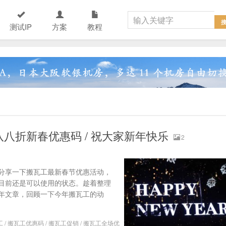
测试IP
方案
教程
场八八折新春优惠码 / 祝大家新年快乐
2
分享一下搬瓦工最新春节优惠活动，
码，目前还是可以使用的状态。趁着整理
年文章，回顾一下今年搬瓦工的动
工
/
搬瓦工优惠码
/
搬瓦工促销
/
搬瓦工全场优