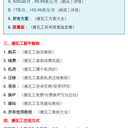
A. 500GB/月，89.99美元/月（
购买
|
详情
）
B. 1TB/月，155.99美元/月（
购买
|
详情
）
5. 所有方案
：《
搬瓦工方案大全
》
6.
限量版
：《
搬瓦工所有限量版套餐
》
三、搬瓦工新手教程
1. 购买
：《
搬瓦工购买教程
》
2. 续费
：《
搬瓦工最新续费实践
》
3. 机房
：《
搬瓦工哪个机房好
》
4. 迁移
：《
搬瓦工最新机房迁移教程
》
5. 登录：
《
搬瓦工登录官网/管理VPS
》
6. 换IP
：《
搬瓦工免费/付费换IP方法总结
》
7. 建站
：《
搬瓦工宝塔建站教程
》
8. 所有使用教程
：《
搬瓦工教程大全
》
四、搬瓦工交流方式