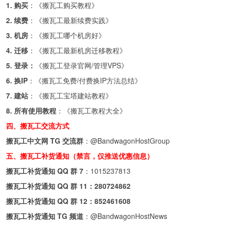
1. 购买
：《
搬瓦工购买教程
》
2. 续费
：《
搬瓦工最新续费实践
》
3. 机房
：《
搬瓦工哪个机房好
》
4. 迁移
：《
搬瓦工最新机房迁移教程
》
5. 登录：
《
搬瓦工登录官网/管理VPS
》
6. 换IP
：《
搬瓦工免费/付费换IP方法总结
》
7. 建站
：《
搬瓦工宝塔建站教程
》
8. 所有使用教程
：《
搬瓦工教程大全
》
四、搬瓦工交流方式
搬瓦工中文网 TG 交流群
：
@BandwagonHostGroup
五、搬瓦工补货通知（禁言，仅推送优惠信息）
搬瓦工补货通知 QQ 群 7
：
1015237813
搬瓦工补货通知 QQ 群 11：
280724862
搬瓦工补货通知 QQ 群 12：
852461608
搬瓦工补货通知 TG 频道
：
@BandwagonHostNews