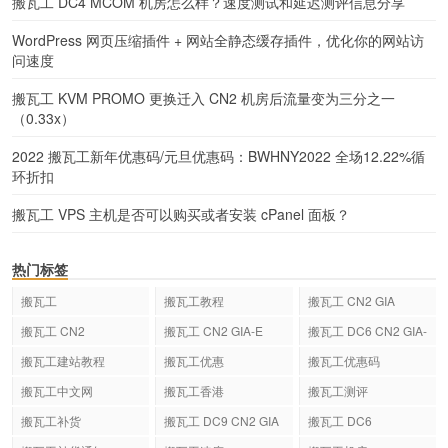
搬瓦工 DC4 MCOM 机房怎么样？速度测试和延迟测评信息分享
WordPress 网页压缩插件 + 网站全静态缓存插件，优化你的网站访
问速度
搬瓦工 KVM PROMO 更换迁入 CN2 机房后流量变为三分之一
（0.33x）
2022 搬瓦工新年优惠码/元旦优惠码：BWHNY2022 全场12.22%循
环折扣
搬瓦工 VPS 主机是否可以购买或者安装 cPanel 面板？
热门标签
搬瓦工
搬瓦工教程
搬瓦工 CN2 GIA
搬瓦工 CN2
搬瓦工 CN2 GIA-E
搬瓦工 DC6 CN2 GIA-
E
搬瓦工建站教程
搬瓦工优惠
搬瓦工优惠码
搬瓦工中文网
搬瓦工香港
搬瓦工测评
搬瓦工补货
搬瓦工 DC9 CN2 GIA
搬瓦工 DC6