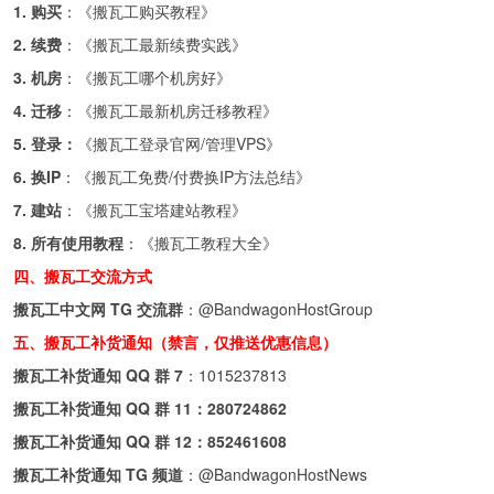
1. 购买
：《
搬瓦工购买教程
》
2. 续费
：《
搬瓦工最新续费实践
》
3. 机房
：《
搬瓦工哪个机房好
》
4. 迁移
：《
搬瓦工最新机房迁移教程
》
5. 登录：
《
搬瓦工登录官网/管理VPS
》
6. 换IP
：《
搬瓦工免费/付费换IP方法总结
》
7. 建站
：《
搬瓦工宝塔建站教程
》
8. 所有使用教程
：《
搬瓦工教程大全
》
四、搬瓦工交流方式
搬瓦工中文网 TG 交流群
：
@BandwagonHostGroup
五、搬瓦工补货通知（禁言，仅推送优惠信息）
搬瓦工补货通知 QQ 群 7
：
1015237813
搬瓦工补货通知 QQ 群 11：
280724862
搬瓦工补货通知 QQ 群 12：
852461608
搬瓦工补货通知 TG 频道
：
@BandwagonHostNews