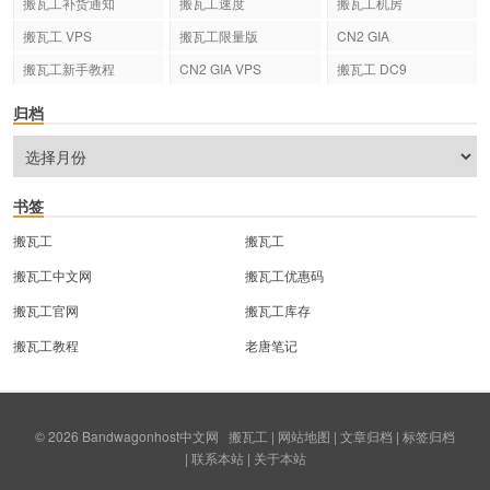
搬瓦工补货通知
搬瓦工速度
搬瓦工机房
搬瓦工 VPS
搬瓦工限量版
CN2 GIA
搬瓦工新手教程
CN2 GIA VPS
搬瓦工 DC9
归档
书签
搬瓦工
搬瓦工
搬瓦工中文网
搬瓦工优惠码
搬瓦工官网
搬瓦工库存
搬瓦工教程
老唐笔记
© 2026
Bandwagonhost中文网
搬瓦工
|
网站地图
|
文章归档
|
标签归档
|
联系本站
|
关于本站