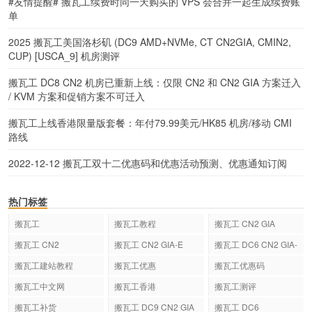
#友情提醒# 搬瓦工续费时同一天购买的 VPS 会合并一起生成续费账
单
2025 搬瓦工美国洛杉矶 (DC9 AMD+NVMe, CT CN2GIA, CMIN2,
CUP) [USCA_9] 机房测评
搬瓦工 DC8 CN2 机房已重新上线：仅限 CN2 和 CN2 GIA 方案迁入
/ KVM 方案和促销方案不可迁入
搬瓦工上线香港限量版套餐：年付79.99美元/HK85 机房/移动 CMI
路线
2022-12-12 搬瓦工双十二优惠码和优惠活动预测、优惠通知订阅
热门标签
搬瓦工
搬瓦工教程
搬瓦工 CN2 GIA
搬瓦工 CN2
搬瓦工 CN2 GIA-E
搬瓦工 DC6 CN2 GIA-
E
搬瓦工建站教程
搬瓦工优惠
搬瓦工优惠码
搬瓦工中文网
搬瓦工香港
搬瓦工测评
搬瓦工补货
搬瓦工 DC9 CN2 GIA
搬瓦工 DC6