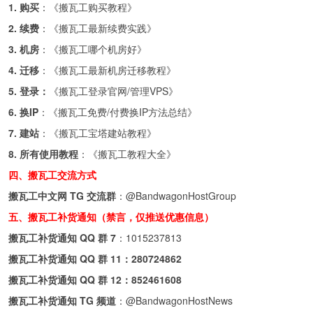
1. 购买
：《
搬瓦工购买教程
》
2. 续费
：《
搬瓦工最新续费实践
》
3. 机房
：《
搬瓦工哪个机房好
》
4. 迁移
：《
搬瓦工最新机房迁移教程
》
5. 登录：
《
搬瓦工登录官网/管理VPS
》
6. 换IP
：《
搬瓦工免费/付费换IP方法总结
》
7. 建站
：《
搬瓦工宝塔建站教程
》
8. 所有使用教程
：《
搬瓦工教程大全
》
四、搬瓦工交流方式
搬瓦工中文网 TG 交流群
：
@BandwagonHostGroup
五、搬瓦工补货通知（禁言，仅推送优惠信息）
搬瓦工补货通知 QQ 群 7
：
1015237813
搬瓦工补货通知 QQ 群 11：
280724862
搬瓦工补货通知 QQ 群 12：
852461608
搬瓦工补货通知 TG 频道
：
@BandwagonHostNews