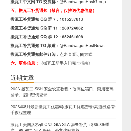
搬瓦工中文网 TG 交流群
：
@BandwagonHostGroup
五、搬瓦工补货通知（禁言，仅推送优惠信息）
搬瓦工补货通知 QQ 群 7
：
1015237813
搬瓦工补货通知 QQ 群 11：
280724862
搬瓦工补货通知 QQ 群 12：
852461608
搬瓦工补货通知 TG 频道
：
@BandwagonHostNews
搬瓦工补货通知邮件订阅
：
点击查看订阅方式
六、更多信息：
《搬瓦工新手入门完全指南》
近期文章
2026 搬瓦工 SSH 安全设置教程：改高位端口、禁用密码
登录、启用密钥登录
2026年8月最新搬瓦工优惠码/搬瓦工优惠套餐/高速线路/新
手教程整理
搬瓦工美国洛杉矶 CN2 GIA SLA 套餐补货：$65.89/季
度，99.99% SLA 保证，外贸建站推荐