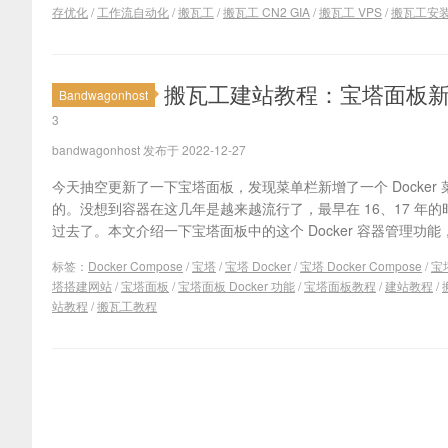
存优化
/
工作流自动化
/
搬瓦工
/
搬瓦工 CN2 GIA
/
搬瓦工 VPS
/
搬瓦工安装 A
搬瓦工建站教程：宝塔面板新增 Do
Bandwagonhost
3
bandwagonhost 发布于 2022-12-27
今天抽空更新了一下宝塔面板，发现菜单栏新增了一个 Docker 菜
的。没想到容器在这几年是越来越流行了，最早在 16、17 年
过去了。本文介绍一下宝塔面板中的这个 Docker 容器管理功能，包括
标签：
Docker Compose
/
宝塔
/
宝塔 Docker
/
宝塔 Docker Compose
/
宝塔
塔搭建网站
/
宝塔面板
/
宝塔面板 Docker 功能
/
宝塔面板教程
/
建站教程
/
站教程
/
搬瓦工教程