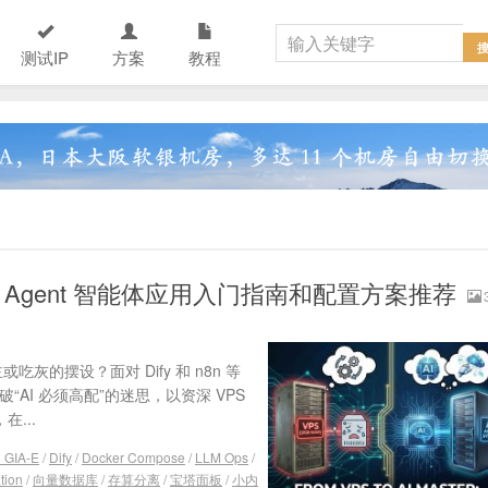
测试IP
方案
教程
I Agent 智能体应用入门指南和配置方案推荐
的摆设？面对 Dify 和 n8n 等
AI 必须高配”的迷思，以资深 VPS
...
 GIA-E
/
Dify
/
Docker Compose
/
LLM Ops
/
tion
/
向量数据库
/
存算分离
/
宝塔面板
/
小内