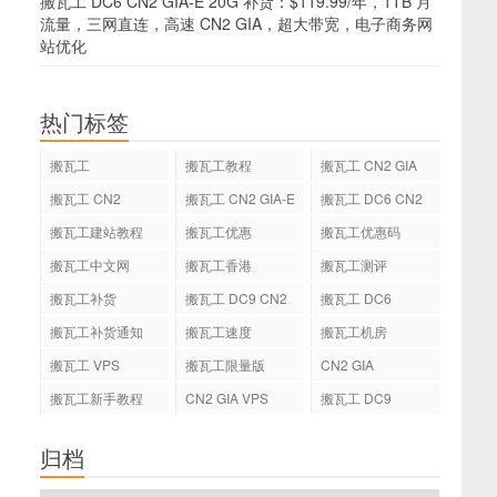
搬瓦工 DC6 CN2 GIA-E 20G 补货：$119.99/年，1TB 月
流量，三网直连，高速 CN2 GIA，超大带宽，电子商务网
站优化
热门标签
搬瓦工
搬瓦工教程
搬瓦工 CN2 GIA
搬瓦工 CN2
搬瓦工 CN2 GIA-E
搬瓦工 DC6 CN2
GIA-E
搬瓦工建站教程
搬瓦工优惠
搬瓦工优惠码
搬瓦工中文网
搬瓦工香港
搬瓦工测评
搬瓦工补货
搬瓦工 DC9 CN2
搬瓦工 DC6
GIA
搬瓦工补货通知
搬瓦工速度
搬瓦工机房
搬瓦工 VPS
搬瓦工限量版
CN2 GIA
搬瓦工新手教程
CN2 GIA VPS
搬瓦工 DC9
归档