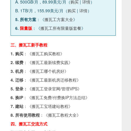
A. 500GB/月，89.99美元/月（
购买
|
详情
）
B. 1TB/月，155.99美元/月（
购买
|
详情
）
5. 所有方案
：《
搬瓦工方案大全
》
6.
限量版
：《
搬瓦工所有限量版套餐
》
三、搬瓦工新手教程
1. 购买
：《
搬瓦工购买教程
》
2. 续费
：《
搬瓦工最新续费实践
》
3. 机房
：《
搬瓦工哪个机房好
》
4. 迁移
：《
搬瓦工最新机房迁移教程
》
5. 登录：
《
搬瓦工登录官网/管理VPS
》
6. 换IP
：《
搬瓦工免费/付费换IP方法总结
》
7. 建站
：《
搬瓦工宝塔建站教程
》
8. 所有使用教程
：《
搬瓦工教程大全
》
四、搬瓦工交流方式