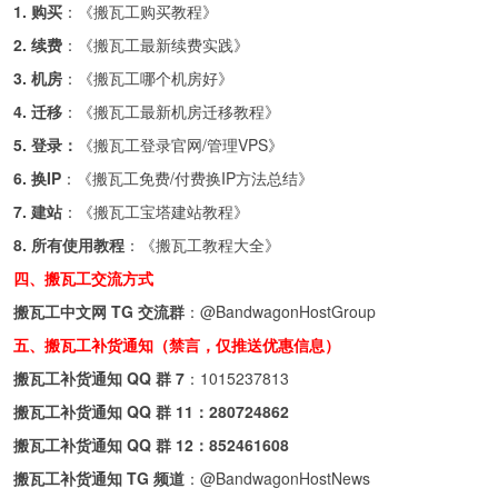
1. 购买
：《
搬瓦工购买教程
》
2. 续费
：《
搬瓦工最新续费实践
》
3. 机房
：《
搬瓦工哪个机房好
》
4. 迁移
：《
搬瓦工最新机房迁移教程
》
5. 登录：
《
搬瓦工登录官网/管理VPS
》
6. 换IP
：《
搬瓦工免费/付费换IP方法总结
》
7. 建站
：《
搬瓦工宝塔建站教程
》
8. 所有使用教程
：《
搬瓦工教程大全
》
四、搬瓦工交流方式
搬瓦工中文网 TG 交流群
：
@BandwagonHostGroup
五、搬瓦工补货通知（禁言，仅推送优惠信息）
搬瓦工补货通知 QQ 群 7
：
1015237813
搬瓦工补货通知 QQ 群 11：
280724862
搬瓦工补货通知 QQ 群 12：
852461608
搬瓦工补货通知 TG 频道
：
@BandwagonHostNews