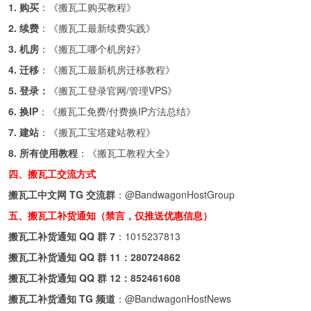
1. 购买
：《
搬瓦工购买教程
》
2. 续费
：《
搬瓦工最新续费实践
》
3. 机房
：《
搬瓦工哪个机房好
》
4. 迁移
：《
搬瓦工最新机房迁移教程
》
5. 登录：
《
搬瓦工登录官网/管理VPS
》
6. 换IP
：《
搬瓦工免费/付费换IP方法总结
》
7. 建站
：《
搬瓦工宝塔建站教程
》
8. 所有使用教程
：《
搬瓦工教程大全
》
四、搬瓦工交流方式
搬瓦工中文网 TG 交流群
：
@BandwagonHostGroup
五、搬瓦工补货通知（禁言，仅推送优惠信息）
搬瓦工补货通知 QQ 群 7
：
1015237813
搬瓦工补货通知 QQ 群 11：
280724862
搬瓦工补货通知 QQ 群 12：
852461608
搬瓦工补货通知 TG 频道
：
@BandwagonHostNews