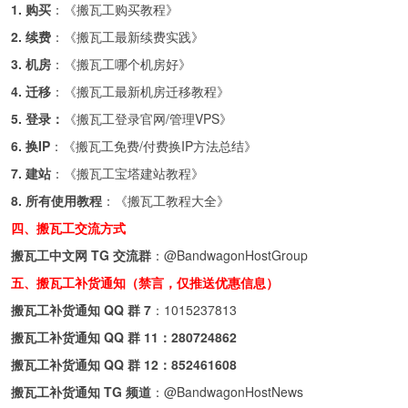
1. 购买
：《
搬瓦工购买教程
》
2. 续费
：《
搬瓦工最新续费实践
》
3. 机房
：《
搬瓦工哪个机房好
》
4. 迁移
：《
搬瓦工最新机房迁移教程
》
5. 登录：
《
搬瓦工登录官网/管理VPS
》
6. 换IP
：《
搬瓦工免费/付费换IP方法总结
》
7. 建站
：《
搬瓦工宝塔建站教程
》
8. 所有使用教程
：《
搬瓦工教程大全
》
四、搬瓦工交流方式
搬瓦工中文网 TG 交流群
：
@BandwagonHostGroup
五、搬瓦工补货通知（禁言，仅推送优惠信息）
搬瓦工补货通知 QQ 群 7
：
1015237813
搬瓦工补货通知 QQ 群 11：
280724862
搬瓦工补货通知 QQ 群 12：
852461608
搬瓦工补货通知 TG 频道
：
@BandwagonHostNews