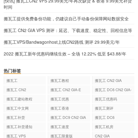
[快讯] 搬瓦工CN2 VPS 29.99美元/年再次缺货 & 香港 9.99美元补货
时间
搬瓦工提供免费备份功能，仍建议自己手动备份保障网站数据安全
搬瓦工 CN2 GIA VPS 测评：延迟、下载速度、稳定性、回程信息等
搬瓦工VPS/Bandwagonhost上线CN2路线 测评 29.99美元/年
2022 搬瓦工新年优惠码继续生效 – 全场 12.22% 低至 $43.88/年
热门标签
搬瓦工
搬瓦工教程
搬瓦工 CN2 GIA
搬瓦工 CN2
搬瓦工 CN2 GIA-E
搬瓦工 DC6 CN2 GIA-
E
搬瓦工建站教程
搬瓦工优惠
搬瓦工优惠码
搬瓦工中文网
搬瓦工香港
搬瓦工测评
搬瓦工补货
搬瓦工 DC9 CN2 GIA
搬瓦工 DC6
搬瓦工补货通知
搬瓦工速度
搬瓦工机房
搬瓦工 VPS
搬瓦工限量版
CN2 GIA