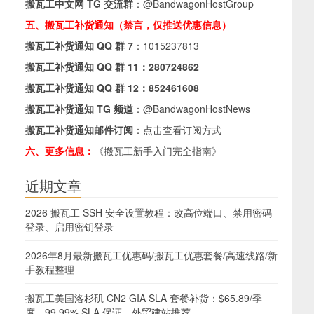
搬瓦工中文网 TG 交流群
：
@BandwagonHostGroup
五、搬瓦工补货通知（禁言，仅推送优惠信息）
搬瓦工补货通知 QQ 群 7
：
1015237813
搬瓦工补货通知 QQ 群 11：
280724862
搬瓦工补货通知 QQ 群 12：
852461608
搬瓦工补货通知 TG 频道
：
@BandwagonHostNews
搬瓦工补货通知邮件订阅
：
点击查看订阅方式
六、更多信息：
《搬瓦工新手入门完全指南》
近期文章
2026 搬瓦工 SSH 安全设置教程：改高位端口、禁用密码
登录、启用密钥登录
2026年8月最新搬瓦工优惠码/搬瓦工优惠套餐/高速线路/新
手教程整理
搬瓦工美国洛杉矶 CN2 GIA SLA 套餐补货：$65.89/季
度，99.99% SLA 保证，外贸建站推荐