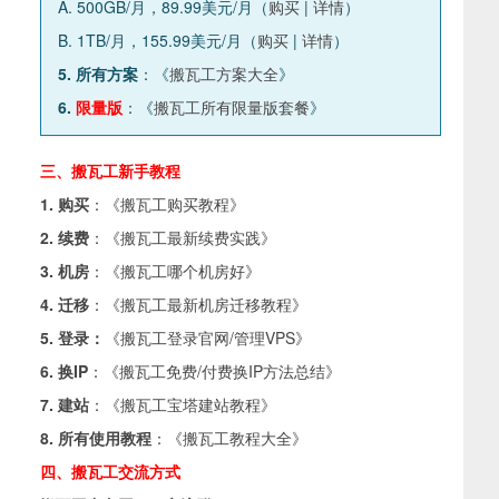
A. 500GB/月，89.99美元/月（
购买
|
详情
）
B. 1TB/月，155.99美元/月（
购买
|
详情
）
5. 所有方案
：《
搬瓦工方案大全
》
6.
限量版
：《
搬瓦工所有限量版套餐
》
三、搬瓦工新手教程
1. 购买
：《
搬瓦工购买教程
》
2. 续费
：《
搬瓦工最新续费实践
》
3. 机房
：《
搬瓦工哪个机房好
》
4. 迁移
：《
搬瓦工最新机房迁移教程
》
5. 登录：
《
搬瓦工登录官网/管理VPS
》
6. 换IP
：《
搬瓦工免费/付费换IP方法总结
》
7. 建站
：《
搬瓦工宝塔建站教程
》
8. 所有使用教程
：《
搬瓦工教程大全
》
四、搬瓦工交流方式