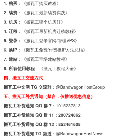
1. 购买
：《
搬瓦工购买教程
》
2. 续费
：《
搬瓦工最新续费实践
》
3. 机房
：《
搬瓦工哪个机房好
》
4. 迁移
：《
搬瓦工最新机房迁移教程
》
5. 登录：
《
搬瓦工登录官网/管理VPS
》
6. 换IP
：《
搬瓦工免费/付费换IP方法总结
》
7. 建站
：《
搬瓦工宝塔建站教程
》
8. 所有使用教程
：《
搬瓦工教程大全
》
四、搬瓦工交流方式
搬瓦工中文网 TG 交流群
：
@BandwagonHostGroup
五、搬瓦工补货通知（禁言，仅推送优惠信息）
搬瓦工补货通知 QQ 群 7
：
1015237813
搬瓦工补货通知 QQ 群 11：
280724862
搬瓦工补货通知 QQ 群 12：
852461608
搬瓦工补货通知 TG 频道
：
@BandwagonHostNews