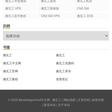
搬瓦工补货通知
搬瓦工速度
搬瓦工机房
搬瓦工 VPS
搬瓦工限量版
CN2 GIA
搬瓦工新手教程
CN2 GIA VPS
搬瓦工 DC9
归档
书签
搬瓦工
搬瓦工
搬瓦工中文网
搬瓦工优惠码
搬瓦工官网
搬瓦工库存
搬瓦工教程
老唐笔记
© 2026
Bandwagonhost中文网
搬瓦工
|
网站地图
|
文章归档
|
标签归档
|
联系本站
|
关于本站