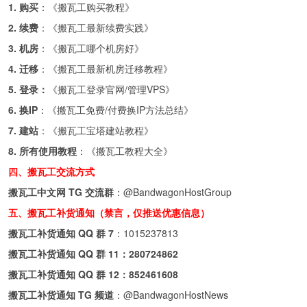
1. 购买
：《
搬瓦工购买教程
》
2. 续费
：《
搬瓦工最新续费实践
》
3. 机房
：《
搬瓦工哪个机房好
》
4. 迁移
：《
搬瓦工最新机房迁移教程
》
5. 登录：
《
搬瓦工登录官网/管理VPS
》
6. 换IP
：《
搬瓦工免费/付费换IP方法总结
》
7. 建站
：《
搬瓦工宝塔建站教程
》
8. 所有使用教程
：《
搬瓦工教程大全
》
四、搬瓦工交流方式
搬瓦工中文网 TG 交流群
：
@BandwagonHostGroup
五、搬瓦工补货通知（禁言，仅推送优惠信息）
搬瓦工补货通知 QQ 群 7
：
1015237813
搬瓦工补货通知 QQ 群 11：
280724862
搬瓦工补货通知 QQ 群 12：
852461608
搬瓦工补货通知 TG 频道
：
@BandwagonHostNews