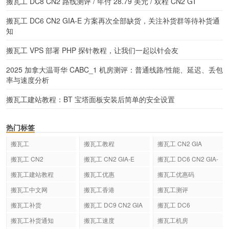
搬瓦工 DC8 CN2 路线测评 / 年付 28.79 美元 / 双程 CN2 GT
搬瓦工 DC6 CN2 GIA-E 方案再次全部缺货，关注补货群等待补货通
知
搬瓦工 VPS 部署 PHP 探针教程，让我们一起以针会友
2025 加拿大温哥华 CABC_1 机房测评：普通线路/性能、延迟、丢包
率与速度分析
搬瓦工建站教程：BT 宝塔面板安装后简单的安全设置
热门标签
搬瓦工
搬瓦工教程
搬瓦工 CN2 GIA
搬瓦工 CN2
搬瓦工 CN2 GIA-E
搬瓦工 DC6 CN2 GIA-
E
搬瓦工建站教程
搬瓦工优惠
搬瓦工优惠码
搬瓦工中文网
搬瓦工香港
搬瓦工测评
搬瓦工补货
搬瓦工 DC9 CN2 GIA
搬瓦工 DC6
搬瓦工补货通知
搬瓦工速度
搬瓦工机房