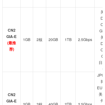
美
D
C
CN2
GI
GIA-E
美
1GB
2核
20GB
1TB
2.5Gbps
(最推
D
荐)
C
G
日
JPO
荷
EUN
美
CN2
何
GIA-E
2GB
3核
40GB
2TB
2.5Gbps