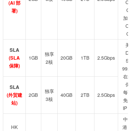
C
(AI 部
G
署)
加
C
G
美
SLA
D
独享
(SLA
1GB
20GB
1TB
2.5Gbps
S
2核
保障)
99.
在
保
SLA
独享
每
(外贸建
2GB
40GB
2TB
2.5Gbps
3核
免
站)
IP
中
HK
港 