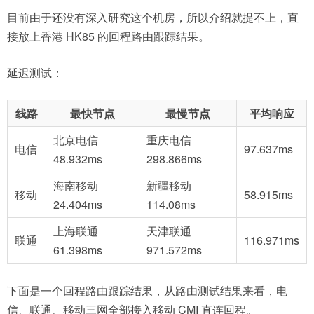
目前由于还没有深入研究这个机房，所以介绍就提不上，直
接放上香港 HK85 的回程路由跟踪结果。
延迟测试：
线路
最快节点
最慢节点
平均响应
北京电信
重庆电信
电信
97.637ms
48.932ms
298.866ms
海南移动
新疆移动
移动
58.915ms
24.404ms
114.08ms
上海联通
天津联通
联通
116.971ms
61.398ms
971.572ms
下面是一个回程路由跟踪结果，从路由测试结果来看，电
信、联通、移动三网全部接入移动 CMI 直连回程。