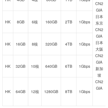
CN2
GIA
日本
HK
8GB
6核
160GB
2TB
1Gbps
东京
CN2
GIA
日本
HK
16GB
8核
320GB
4TB
1Gbps
大阪
CN2
GIA
HK
32GB
10核
640GB
6TB
1Gbps
新加
坡
CN2
GIA
HK
64GB
12核
1280GB
8TB
1Gbps