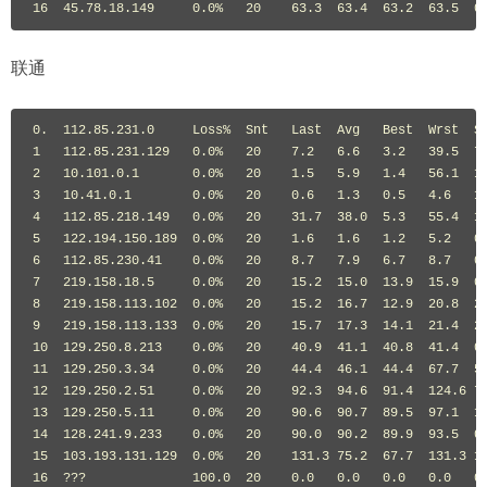
16  45.78.18.149     0.0%   20    63.3  63.4  63.2  63.5  0
联通
0.  112.85.231.0     Loss%  Snt   Last  Avg   Best  Wrst  St
1   112.85.231.129   0.0%   20    7.2   6.6   3.2   39.5  7.
2   10.101.0.1       0.0%   20    1.5   5.9   1.4   56.1  13
3   10.41.0.1        0.0%   20    0.6   1.3   0.5   4.6   1.
4   112.85.218.149   0.0%   20    31.7  38.0  5.3   55.4  16
5   122.194.150.189  0.0%   20    1.6   1.6   1.2   5.2   0.
6   112.85.230.41    0.0%   20    8.7   7.9   6.7   8.7   0.
7   219.158.18.5     0.0%   20    15.2  15.0  13.9  15.9  0.
8   219.158.113.102  0.0%   20    15.2  16.7  12.9  20.8  2.
9   219.158.113.133  0.0%   20    15.7  17.3  14.1  21.4  2.
10  129.250.8.213    0.0%   20    40.9  41.1  40.8  41.4  0.
11  129.250.3.34     0.0%   20    44.4  46.1  44.4  67.7  5.
12  129.250.2.51     0.0%   20    92.3  94.6  91.4  124.6 7.
13  129.250.5.11     0.0%   20    90.6  90.7  89.5  97.1  1.
14  128.241.9.233    0.0%   20    90.0  90.2  89.9  93.5  0.
15  103.193.131.129  0.0%   20    131.3 75.2  67.7  131.3 13
16  ???              100.0  20    0.0   0.0   0.0   0.0   0.