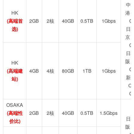
中
HK
港 
(高端首
2GB
2核
40GB
0.5TB
1Gbps
G
选)
日
京 
G
日
阪 
HK
G
(高端建
4GB
4核
80GB
1TB
1Gbps
新
站)
C
G
OSAKA
(高端性
2GB
2核
40GB
0.5TB
1.5Gbps
日
价比)
阪 