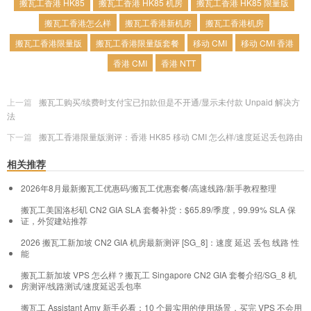
搬瓦工香港 HK85
搬瓦工香港 HK85 机房
搬瓦工香港 HK85 限量版
搬瓦工香港怎么样
搬瓦工香港新机房
搬瓦工香港机房
搬瓦工香港限量版
搬瓦工香港限量版套餐
移动 CMI
移动 CMI 香港
香港 CMI
香港 NTT
上一篇
搬瓦工购买/续费时支付宝已扣款但是不开通/显示未付款 Unpaid 解决方
法
下一篇
搬瓦工香港限量版测评：香港 HK85 移动 CMI 怎么样/速度延迟丢包路由
相关推荐
2026年8月最新搬瓦工优惠码/搬瓦工优惠套餐/高速线路/新手教程整理
搬瓦工美国洛杉矶 CN2 GIA SLA 套餐补货：$65.89/季度，99.99% SLA 保
证，外贸建站推荐
2026 搬瓦工新加坡 CN2 GIA 机房最新测评 [SG_8]：速度 延迟 丢包 线路 性
能
搬瓦工新加坡 VPS 怎么样？搬瓦工 Singapore CN2 GIA 套餐介绍/SG_8 机
房测评/线路测试/速度延迟丢包率
搬瓦工 Assistant Amy 新手必看：10 个最实用的使用场景，买完 VPS 不会用