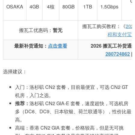
G
OSAKA
4GB
4核
80GB
1TB
1.5Gbps
搬瓦工购买教程：《
20
搬瓦工优惠码：
暂无
程和支付宝
最新补货通知：
点击查看
2026 搬瓦工补货通
280724862
|
选择建议：
入门：洛杉矶 CN2 套餐，目前最便宜，可选 CN2 GT
机房，入门之选。
推荐：
洛杉矶 CN2 GIA-E 套餐，速度超快，可选机房
多（DC6、DC9、日本软银、荷兰联通等），性价比最
高。
高端：香港 CN2 GIA 套餐，价格较高，但是无可挑