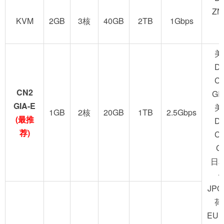
ZN
KVM
2GB
3核
40GB
2TB
1Gbps
美
D
C
CN2
GI
GIA-E
美
1GB
2核
20GB
1TB
2.5Gbps
(最推
D
荐)
C
G
日
JPO
荷
EUN