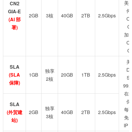
美
CN2
何
GIA-E
2GB
3核
40GB
2TB
2.5Gbps
C
(AI 部
G
署)
加
C
G
美
SLA
D
独享
(SLA
1GB
20GB
1TB
2.5Gbps
S
2核
保障)
99.
在
保
SLA
独享
每
(外贸建
2GB
40GB
2TB
2.5Gbps
3核
免
站)
IP