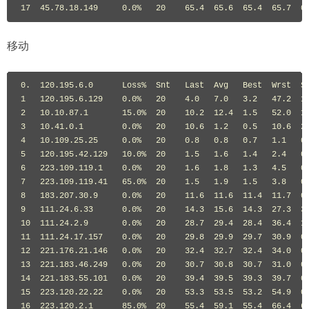
17  45.78.18.149     0.0%   20    65.4  65.6  65.4  65.7  0
移动
0.  120.195.6.0      Loss%  Snt   Last  Avg   Best  Wrst  St
1   120.195.6.129    0.0%   20    4.0   7.0   3.2   47.2  10
2   10.10.87.1       15.0%  20    10.2  12.4  1.5   52.0  12
3   10.41.0.1        0.0%   20    10.6  1.2   0.5   10.6  2.
4   10.109.25.25     0.0%   20    0.8   0.8   0.7   1.1   0.
5   120.195.42.129   10.0%  20    1.5   1.6   1.4   2.4   0.
6   223.109.119.1    0.0%   20    1.6   1.8   1.3   4.5   0.
7   223.109.119.41   65.0%  20    1.5   1.9   1.5   3.8   0.
8   183.207.30.9     0.0%   20    11.6  11.6  11.4  11.7  0.
9   111.24.6.33      0.0%   20    14.3  15.6  14.3  27.3  3.
10  111.24.2.9       0.0%   20    28.7  29.4  28.4  36.4  1.
11  111.24.17.157    0.0%   20    29.8  29.9  29.7  30.9  0.
12  221.176.21.146   0.0%   20    32.4  32.7  32.4  34.0  0.
13  221.183.46.249   0.0%   20    30.7  30.8  30.7  31.0  0.
14  221.183.55.101   0.0%   20    39.4  39.5  39.3  39.7  0.
15  223.120.22.22    0.0%   20    53.3  53.5  53.2  54.9  0.
16  223.120.2.1      85.0%  20    55.4  59.1  55.4  66.4  6.