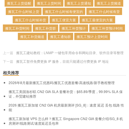
搬瓦工上货提醒
搬瓦工上货时间
搬瓦工上货通知
搬瓦工上货频道
搬瓦工什么时候上货
搬瓦工什么时候有便宜的
搬瓦工什么时候有货
搬瓦工什么时候补货
搬瓦工便宜方案
搬瓦工最便宜的方案
搬瓦工补货时间
搬瓦工补货群
搬瓦工补货预计
搬瓦工补货预计时间
搬瓦工补货频道
搬瓦工通知群
搬瓦工预计上货时间
上一篇
搬瓦工建站教程：LNMP 一键包常用命令和网站目录、软件目录等整理
下一篇
搬瓦工暂停免费更换 IP 服务，目前只能通过付费更换 IP 地址
相关推荐
2026年8月最新搬瓦工优惠码/搬瓦工优惠套餐/高速线路/新手教程整理
搬瓦工美国洛杉矶 CN2 GIA SLA 套餐补货：$65.89/季度，99.99% SLA 保
证，外贸建站推荐
2026 搬瓦工新加坡 CN2 GIA 机房最新测评 [SG_8]：速度 延迟 丢包 线路 性
能
搬瓦工新加坡 VPS 怎么样？搬瓦工 Singapore CN2 GIA 套餐介绍/SG_8 机
房测评/线路测试/速度延迟丢包率