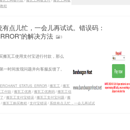
教程
统有点儿忙，一会儿再试试。错误码：
_ERROR”的解决方法
3
买搬瓦工使用支付宝进行付款，那么
：
工中文网第一时间发现问题并向客服反馈了。
ERCHANT_STATUS_ERROR
/
搬瓦工
/
搬瓦
瓦工付款
/
搬瓦工优惠
/
搬瓦工优惠码
/
搬瓦工信
了
/
搬瓦工支付宝错误
/
搬瓦工支付宝问题
/
搬
/
搬瓦工购买教程
/
支付宝错误
/
系统有点儿忙，一会儿再试试