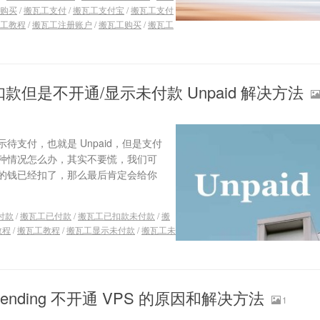
购买
/
搬瓦工支付
/
搬瓦工支付宝
/
搬瓦工支付
工教程
/
搬瓦工注册账户
/
搬瓦工购买
/
搬瓦工
但是不开通/显示未付款 Unpaid 解决方法
支付，也就是 Unpaid，但是支付
种情况怎么办，其实不要慌，我们可
的钱已经扣了，那么最后肯定会给你
付款
/
搬瓦工已付款
/
搬瓦工已扣款未付款
/
搬
教程
/
搬瓦工教程
/
搬瓦工显示未付款
/
搬瓦工未
ding 不开通 VPS 的原因和解决方法
1