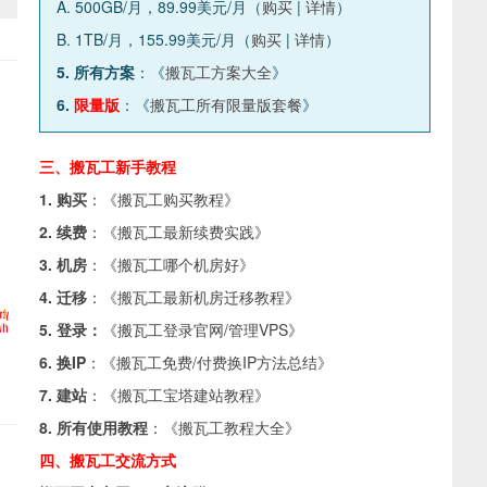
A. 500GB/月，89.99美元/月（
购买
|
详情
）
B. 1TB/月，155.99美元/月（
购买
|
详情
）
5. 所有方案
：《
搬瓦工方案大全
》
6.
限量版
：《
搬瓦工所有限量版套餐
》
三、搬瓦工新手教程
1. 购买
：《
搬瓦工购买教程
》
2. 续费
：《
搬瓦工最新续费实践
》
3. 机房
：《
搬瓦工哪个机房好
》
4. 迁移
：《
搬瓦工最新机房迁移教程
》
5. 登录：
《
搬瓦工登录官网/管理VPS
》
6. 换IP
：《
搬瓦工免费/付费换IP方法总结
》
7. 建站
：《
搬瓦工宝塔建站教程
》
8. 所有使用教程
：《
搬瓦工教程大全
》
四、搬瓦工交流方式