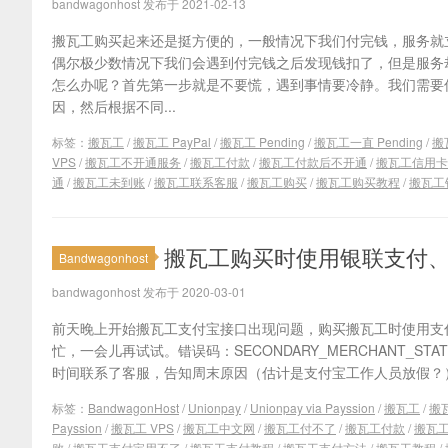
bandwagonhost 发布于 2021-02-13
搬瓦工购买起来还是挺方便的，一般情况下我们付完钱，服务就
偶尔极少数情况下我们会遇到付完钱之后发现钱扣了，但是服务
怎么办呢？首先第一步就是不要慌，遇到事情要冷静。我们需要
因，然后根据不同...
标签：
搬瓦工
/
搬瓦工 PayPal
/
搬瓦工 Pending
/
搬瓦工一直 Pending
/
搬
VPS
/
搬瓦工不开通服务
/
搬瓦工付款
/
搬瓦工付款后不开通
/
搬瓦工信用卡
通
/
搬瓦工未到账
/
搬瓦工联系客服
/
搬瓦工购买
/
搬瓦工购买教程
/
搬瓦工
搬瓦工购买时使用银联支付、网银支付
Bandwagonhost
bandwagonhost 发布于 2020-03-01
前天晚上开始搬瓦工支付宝接口出现问题，购买搬瓦工时使用支
忙，一会儿再试试。错误码：SECONDARY_MERCHANT_STA
时间联系了客服，告知周末原因（估计是支付宝工作人员放假？）
标签：
BandwagonHost
/
Unionpay
/
Unionpay via Payssion
/
搬瓦工
/
搬瓦
Payssion
/
搬瓦工 VPS
/
搬瓦工中文网
/
搬瓦工付不了
/
搬瓦工付款
/
搬瓦
败
/
搬瓦工支付宝用不了
/
搬瓦工支付教程
/
搬瓦工支付方法
/
搬瓦工教程
/