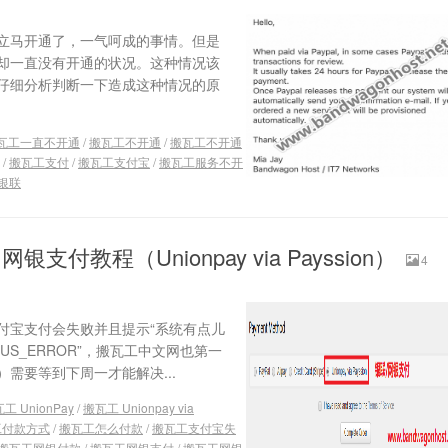
立马开通了，一气呵成的事情。但是
却一直没有开通的状况。这种情况该
仔细分析判断一下造成这种情况的原
瓦工一直不开通
/
搬瓦工不开通
/
搬瓦工不开通
/
搬瓦工支付
/
搬瓦工支付宝
/
搬瓦工服务不开
银联
教程（Unionpay via Payssion）
4
付宝支付会失败并且提示“系统有点儿
TUS_ERROR”，搬瓦工中文网也第一
需要等到下周一才能解决...
工 UnionPay
/
搬瓦工 Unionpay via
工付款方式
/
搬瓦工怎么付款
/
搬瓦工支付宝失
搬瓦工网银付款
/
搬瓦工网银支付
/
搬瓦工网银