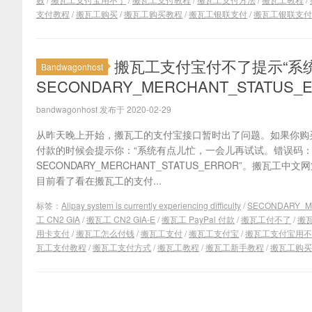
支付教程
/
搬瓦工购买
/
搬瓦工购买教程
/
搬瓦工银联支付
/
搬瓦工银联支付
搬瓦工支付宝付不了提示“系
Bandwagonhost
SECONDARY_MERCHANT_STATUS
bandwagonhost 发布于 2020-02-29
从昨天晚上开始，搬瓦工的支付宝接口暂时出了问题。如果你购
付款的时候会提示你：“系统有点儿忙，一会儿再试试。错误码
SECONDARY_MERCHANT_STATUS_ERROR”。搬瓦
目前看了看在搬瓦工的支付...
标签：
Alipay system is currently experiencing difficulty
/
SECONDARY_M
工 CN2 GIA
/
搬瓦工 CN2 GIA-E
/
搬瓦工 PayPal 付款
/
搬瓦工付不了
/
搬
用卡支付
/
搬瓦工怎么付钱
/
搬瓦工支付
/
搬瓦工支付宝
/
搬瓦工支付宝用不
瓦工支付教程
/
搬瓦工支付方式
/
搬瓦工教程
/
搬瓦工新手教程
/
搬瓦工购买