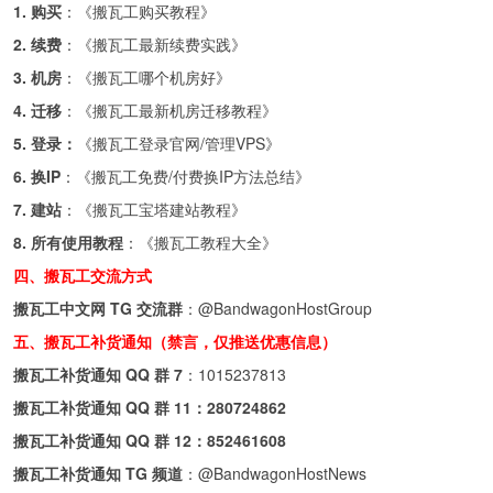
1. 购买
：《
搬瓦工购买教程
》
2. 续费
：《
搬瓦工最新续费实践
》
3. 机房
：《
搬瓦工哪个机房好
》
4. 迁移
：《
搬瓦工最新机房迁移教程
》
5. 登录：
《
搬瓦工登录官网/管理VPS
》
6. 换IP
：《
搬瓦工免费/付费换IP方法总结
》
7. 建站
：《
搬瓦工宝塔建站教程
》
8. 所有使用教程
：《
搬瓦工教程大全
》
四、搬瓦工交流方式
搬瓦工中文网 TG 交流群
：
@BandwagonHostGroup
五、搬瓦工补货通知（禁言，仅推送优惠信息）
搬瓦工补货通知 QQ 群 7
：
1015237813
搬瓦工补货通知 QQ 群 11：
280724862
搬瓦工补货通知 QQ 群 12：
852461608
搬瓦工补货通知 TG 频道
：
@BandwagonHostNews