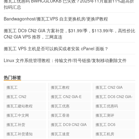
搬瓦工优惠码 BWHCGLUKKB 已失效？2025年11月最新11%超高折
扣码汇总
Bandwagonhost/搬瓦工VPS 自主更换机房/更换IP教程
搬瓦工 DC9 CN2 GIA 方案补货，$31.99/季，$113.99/年，高性价比
CN2 GIA VPS 推荐，三网直连
搬瓦工 VPS 主机是否可以购买或者安装 cPanel 面板？
Linux 文件系统管理教程：传输文件/符号链接/复制移动删除文件
热门标签
搬瓦工
搬瓦工教程
搬瓦工 CN2 GIA
搬瓦工 CN2
搬瓦工 CN2 GIA-E
搬瓦工 DC6 CN2 GIA-
E
搬瓦工建站教程
搬瓦工优惠
搬瓦工优惠码
搬瓦工中文网
搬瓦工香港
搬瓦工测评
搬瓦工补货
搬瓦工 DC9 CN2 GIA
搬瓦工 DC6
搬瓦工补货通知
搬瓦工速度
搬瓦工机房