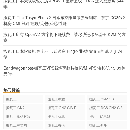
搬瓦工日本大阪软银机房 JPOS_1 重新上线，DC6 迁入或新购 $44/
季
搬瓦工 The Tokyo Plan v2 日本东京限量版套餐测评：东京 DC39v2
机房 CMI 线路/速度/丢包/延迟/性能
搬瓦工所有 OpenVZ 方案将不能续费，请尽快迁移至基于 KVM 的方
案
搬瓦工日本软银机房连不上/延迟高/Ping不通/绕路情况的说明 [已恢
复]
Bandwagonhost/搬瓦工VPS新增两款特价KVM VPS 洛杉矶 19.99美
元/年
热门标签
搬瓦工
搬瓦工教程
搬瓦工 CN2 GIA
搬瓦工 CN2
搬瓦工 CN2 GIA-E
搬瓦工 DC6 CN2 GIA-
E
搬瓦工建站教程
搬瓦工优惠
搬瓦工优惠码
搬瓦工中文网
搬瓦工香港
搬瓦工测评