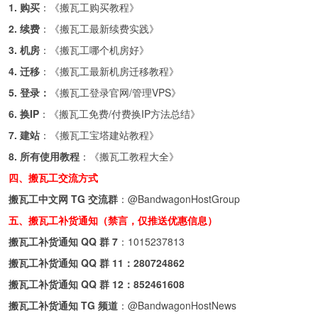
1. 购买
：《
搬瓦工购买教程
》
2. 续费
：《
搬瓦工最新续费实践
》
3. 机房
：《
搬瓦工哪个机房好
》
4. 迁移
：《
搬瓦工最新机房迁移教程
》
5. 登录：
《
搬瓦工登录官网/管理VPS
》
6. 换IP
：《
搬瓦工免费/付费换IP方法总结
》
7. 建站
：《
搬瓦工宝塔建站教程
》
8. 所有使用教程
：《
搬瓦工教程大全
》
四、搬瓦工交流方式
搬瓦工中文网 TG 交流群
：
@BandwagonHostGroup
五、搬瓦工补货通知（禁言，仅推送优惠信息）
搬瓦工补货通知 QQ 群 7
：
1015237813
搬瓦工补货通知 QQ 群 11：
280724862
搬瓦工补货通知 QQ 群 12：
852461608
搬瓦工补货通知 TG 频道
：
@BandwagonHostNews