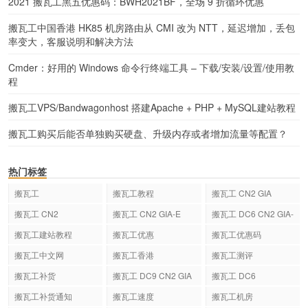
2021 搬瓦工黑五优惠码：BWH2021BF，全场 9 折循环优惠
搬瓦工中国香港 HK85 机房路由从 CMI 改为 NTT，延迟增加，丢包
率变大，客服说明和解决方法
Cmder：好用的 Windows 命令行终端工具 – 下载/安装/设置/使用教
程
搬瓦工VPS/Bandwagonhost 搭建Apache + PHP + MySQL建站教程
搬瓦工购买后能否单独购买硬盘、升级内存或者增加流量等配置？
热门标签
搬瓦工
搬瓦工教程
搬瓦工 CN2 GIA
搬瓦工 CN2
搬瓦工 CN2 GIA-E
搬瓦工 DC6 CN2 GIA-
E
搬瓦工建站教程
搬瓦工优惠
搬瓦工优惠码
搬瓦工中文网
搬瓦工香港
搬瓦工测评
搬瓦工补货
搬瓦工 DC9 CN2 GIA
搬瓦工 DC6
搬瓦工补货通知
搬瓦工速度
搬瓦工机房