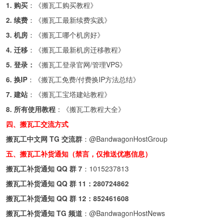
1. 购买
：《
搬瓦工购买教程
》
2. 续费
：《
搬瓦工最新续费实践
》
3. 机房
：《
搬瓦工哪个机房好
》
4. 迁移
：《
搬瓦工最新机房迁移教程
》
5. 登录：
《
搬瓦工登录官网/管理VPS
》
6. 换IP
：《
搬瓦工免费/付费换IP方法总结
》
7. 建站
：《
搬瓦工宝塔建站教程
》
8. 所有使用教程
：《
搬瓦工教程大全
》
四、搬瓦工交流方式
搬瓦工中文网 TG 交流群
：
@BandwagonHostGroup
五、搬瓦工补货通知（禁言，仅推送优惠信息）
搬瓦工补货通知 QQ 群 7
：
1015237813
搬瓦工补货通知 QQ 群 11：
280724862
搬瓦工补货通知 QQ 群 12：
852461608
搬瓦工补货通知 TG 频道
：
@BandwagonHostNews