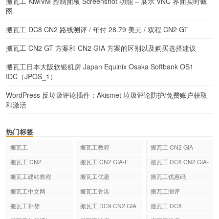
搬瓦工 KiwiVM 控制面板 Screenshot 功能 – 展示 VNC 界面实时截
图
搬瓦工 DC8 CN2 路线测评 / 年付 28.79 美元 / 双程 CN2 GT
搬瓦工 CN2 GT 方案和 CN2 GIA 方案的区别以及购买选择建议
搬瓦工日本大阪软银机房 Japan Equinix Osaka Softbank OS1
IDC（JPOS_1）
WordPress 反垃圾评论插件：Akismet 垃圾评论防护/免费账户获取
和激活
热门标签
搬瓦工
搬瓦工教程
搬瓦工 CN2 GIA
搬瓦工 CN2
搬瓦工 CN2 GIA-E
搬瓦工 DC6 CN2 GIA-
E
搬瓦工建站教程
搬瓦工优惠
搬瓦工优惠码
搬瓦工中文网
搬瓦工香港
搬瓦工测评
搬瓦工补货
搬瓦工 DC9 CN2 GIA
搬瓦工 DC6