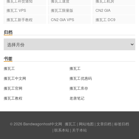
搬瓦工补货通知
搬瓦工速度
搬瓦工机房
搬瓦工 VPS
搬瓦工限量版
CN2 GIA
搬瓦工新手教程
CN2 GIA VPS
搬瓦工 DC9
归档
书签
搬瓦工
搬瓦工
搬瓦工中文网
搬瓦工优惠码
搬瓦工官网
搬瓦工库存
搬瓦工教程
老唐笔记
© 2026
Bandwagonhost中文网
搬瓦工
|
网站地图
|
文章归档
|
标签归档
|
联系本站
|
关于本站