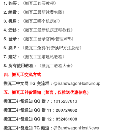
1. 购买
：《
搬瓦工购买教程
》
2. 续费
：《
搬瓦工最新续费实践
》
3. 机房
：《
搬瓦工哪个机房好
》
4. 迁移
：《
搬瓦工最新机房迁移教程
》
5. 登录：
《
搬瓦工登录官网/管理VPS
》
6. 换IP
：《
搬瓦工免费/付费换IP方法总结
》
7. 建站
：《
搬瓦工宝塔建站教程
》
8. 所有使用教程
：《
搬瓦工教程大全
》
四、搬瓦工交流方式
搬瓦工中文网 TG 交流群
：
@BandwagonHostGroup
五、搬瓦工补货通知（禁言，仅推送优惠信息）
搬瓦工补货通知 QQ 群 7
：
1015237813
搬瓦工补货通知 QQ 群 11：
280724862
搬瓦工补货通知 QQ 群 12：
852461608
搬瓦工补货通知 TG 频道
：
@BandwagonHostNews