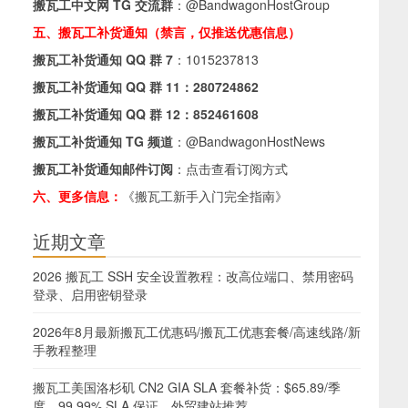
搬瓦工中文网 TG 交流群
：
@BandwagonHostGroup
五、搬瓦工补货通知（禁言，仅推送优惠信息）
搬瓦工补货通知 QQ 群 7
：
1015237813
搬瓦工补货通知 QQ 群 11：
280724862
搬瓦工补货通知 QQ 群 12：
852461608
搬瓦工补货通知 TG 频道
：
@BandwagonHostNews
搬瓦工补货通知邮件订阅
：
点击查看订阅方式
六、更多信息：
《搬瓦工新手入门完全指南》
近期文章
2026 搬瓦工 SSH 安全设置教程：改高位端口、禁用密码
登录、启用密钥登录
2026年8月最新搬瓦工优惠码/搬瓦工优惠套餐/高速线路/新
手教程整理
搬瓦工美国洛杉矶 CN2 GIA SLA 套餐补货：$65.89/季
度，99.99% SLA 保证，外贸建站推荐