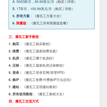
A. 500GB/月，89.99美元/月（
购买
|
详情
）
B. 1TB/月，155.99美元/月（
购买
|
详情
）
5. 所有方案
：《
搬瓦工方案大全
》
6.
限量版
：《
搬瓦工所有限量版套餐
》
三、搬瓦工新手教程
1. 购买
：《
搬瓦工购买教程
》
2. 续费
：《
搬瓦工最新续费实践
》
3. 机房
：《
搬瓦工哪个机房好
》
4. 迁移
：《
搬瓦工最新机房迁移教程
》
5. 登录：
《
搬瓦工登录官网/管理VPS
》
6. 换IP
：《
搬瓦工免费/付费换IP方法总结
》
7. 建站
：《
搬瓦工宝塔建站教程
》
8. 所有使用教程
：《
搬瓦工教程大全
》
四、搬瓦工交流方式