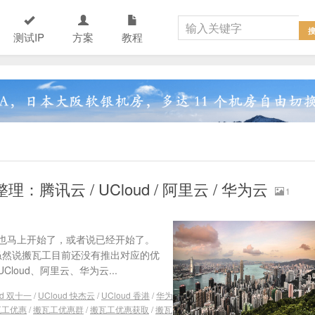
测试IP
方案
教程
整理：腾讯云 / UCloud / 阿里云 / 华为云
1
 活动也马上开始了，或者说已经开始了。
。虽然说搬瓦工目前还没有推出对应的优
oud、阿里云、华为云...
ud 双十一
/
UCloud 快杰云
/
UCloud 香港
/
华为
瓦工优惠
/
搬瓦工优惠群
/
搬瓦工优惠获取
/
搬瓦