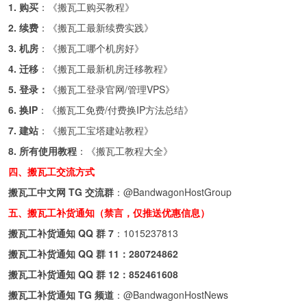
1. 购买
：《
搬瓦工购买教程
》
2. 续费
：《
搬瓦工最新续费实践
》
3. 机房
：《
搬瓦工哪个机房好
》
4. 迁移
：《
搬瓦工最新机房迁移教程
》
5. 登录：
《
搬瓦工登录官网/管理VPS
》
6. 换IP
：《
搬瓦工免费/付费换IP方法总结
》
7. 建站
：《
搬瓦工宝塔建站教程
》
8. 所有使用教程
：《
搬瓦工教程大全
》
四、搬瓦工交流方式
搬瓦工中文网 TG 交流群
：
@BandwagonHostGroup
五、搬瓦工补货通知（禁言，仅推送优惠信息）
搬瓦工补货通知 QQ 群 7
：
1015237813
搬瓦工补货通知 QQ 群 11：
280724862
搬瓦工补货通知 QQ 群 12：
852461608
搬瓦工补货通知 TG 频道
：
@BandwagonHostNews