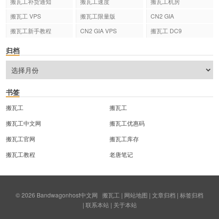
搬瓦工补货通知
搬瓦工速度
搬瓦工机房
搬瓦工 VPS
搬瓦工限量版
CN2 GIA
搬瓦工新手教程
CN2 GIA VPS
搬瓦工 DC9
归档
书签
搬瓦工
搬瓦工
搬瓦工中文网
搬瓦工优惠码
搬瓦工官网
搬瓦工库存
搬瓦工教程
老唐笔记
© 2026
Bandwagonhost中文网
搬瓦工
|
网站地图
|
文章归档
|
标签归档
|
联系本站
|
关于本站