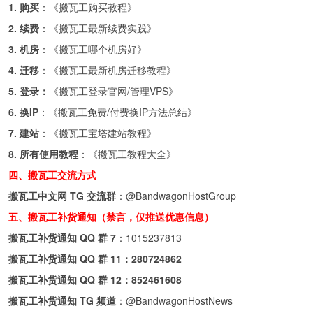
1. 购买
：《
搬瓦工购买教程
》
2. 续费
：《
搬瓦工最新续费实践
》
3. 机房
：《
搬瓦工哪个机房好
》
4. 迁移
：《
搬瓦工最新机房迁移教程
》
5. 登录：
《
搬瓦工登录官网/管理VPS
》
6. 换IP
：《
搬瓦工免费/付费换IP方法总结
》
7. 建站
：《
搬瓦工宝塔建站教程
》
8. 所有使用教程
：《
搬瓦工教程大全
》
四、搬瓦工交流方式
搬瓦工中文网 TG 交流群
：
@BandwagonHostGroup
五、搬瓦工补货通知（禁言，仅推送优惠信息）
搬瓦工补货通知 QQ 群 7
：
1015237813
搬瓦工补货通知 QQ 群 11：
280724862
搬瓦工补货通知 QQ 群 12：
852461608
搬瓦工补货通知 TG 频道
：
@BandwagonHostNews