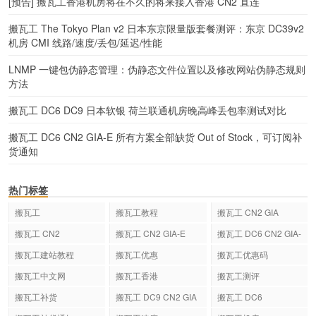
[预告] 搬瓦工香港机房将在不久的将来接入香港 CN2 直连
搬瓦工 The Tokyo Plan v2 日本东京限量版套餐测评：东京 DC39v2
机房 CMI 线路/速度/丢包/延迟/性能
LNMP 一键包伪静态管理：伪静态文件位置以及修改网站伪静态规则
方法
搬瓦工 DC6 DC9 日本软银 荷兰联通机房晚高峰丢包率测试对比
搬瓦工 DC6 CN2 GIA-E 所有方案全部缺货 Out of Stock，可订阅补
货通知
热门标签
搬瓦工
搬瓦工教程
搬瓦工 CN2 GIA
搬瓦工 CN2
搬瓦工 CN2 GIA-E
搬瓦工 DC6 CN2 GIA-
E
搬瓦工建站教程
搬瓦工优惠
搬瓦工优惠码
搬瓦工中文网
搬瓦工香港
搬瓦工测评
搬瓦工补货
搬瓦工 DC9 CN2 GIA
搬瓦工 DC6