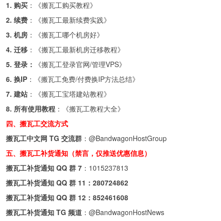
1. 购买
：《
搬瓦工购买教程
》
2. 续费
：《
搬瓦工最新续费实践
》
3. 机房
：《
搬瓦工哪个机房好
》
4. 迁移
：《
搬瓦工最新机房迁移教程
》
5. 登录：
《
搬瓦工登录官网/管理VPS
》
6. 换IP
：《
搬瓦工免费/付费换IP方法总结
》
7. 建站
：《
搬瓦工宝塔建站教程
》
8. 所有使用教程
：《
搬瓦工教程大全
》
四、搬瓦工交流方式
搬瓦工中文网 TG 交流群
：
@BandwagonHostGroup
五、搬瓦工补货通知（禁言，仅推送优惠信息）
搬瓦工补货通知 QQ 群 7
：
1015237813
搬瓦工补货通知 QQ 群 11：
280724862
搬瓦工补货通知 QQ 群 12：
852461608
搬瓦工补货通知 TG 频道
：
@BandwagonHostNews