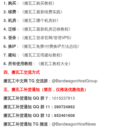
1. 购买
：《
搬瓦工购买教程
》
2. 续费
：《
搬瓦工最新续费实践
》
3. 机房
：《
搬瓦工哪个机房好
》
4. 迁移
：《
搬瓦工最新机房迁移教程
》
5. 登录：
《
搬瓦工登录官网/管理VPS
》
6. 换IP
：《
搬瓦工免费/付费换IP方法总结
》
7. 建站
：《
搬瓦工宝塔建站教程
》
8. 所有使用教程
：《
搬瓦工教程大全
》
四、搬瓦工交流方式
搬瓦工中文网 TG 交流群
：
@BandwagonHostGroup
五、搬瓦工补货通知（禁言，仅推送优惠信息）
搬瓦工补货通知 QQ 群 7
：
1015237813
搬瓦工补货通知 QQ 群 11：
280724862
搬瓦工补货通知 QQ 群 12：
852461608
搬瓦工补货通知 TG 频道
：
@BandwagonHostNews