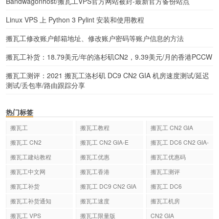
Bandwagonhost/搬瓦工VPS官方网站被封-最新官方备份站点
Linux VPS 上 Python 3 Pylint 安装和使用教程
搬瓦工修改账户邮箱地址、修改账户密码等账户信息的方法
搬瓦工补货：18.79美元/年的洛杉矶CN2，9.39美元/月的香港PCCW
搬瓦工测评：2021 搬瓦工洛杉矶 DC9 CN2 GIA 机房速度测试/延迟
测试/丢包率/路由跟踪分享
热门标签
搬瓦工
搬瓦工教程
搬瓦工 CN2 GIA
搬瓦工 CN2
搬瓦工 CN2 GIA-E
搬瓦工 DC6 CN2 GIA-
E
搬瓦工建站教程
搬瓦工优惠
搬瓦工优惠码
搬瓦工中文网
搬瓦工香港
搬瓦工测评
搬瓦工补货
搬瓦工 DC9 CN2 GIA
搬瓦工 DC6
搬瓦工补货通知
搬瓦工速度
搬瓦工机房
搬瓦工 VPS
搬瓦工限量版
CN2 GIA