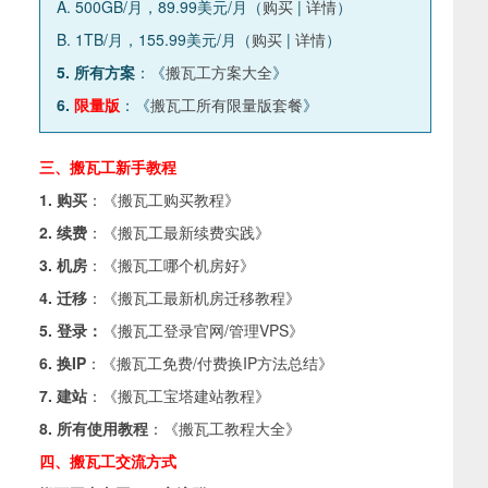
A. 500GB/月，89.99美元/月（
购买
|
详情
）
B. 1TB/月，155.99美元/月（
购买
|
详情
）
5. 所有方案
：《
搬瓦工方案大全
》
6.
限量版
：《
搬瓦工所有限量版套餐
》
三、搬瓦工新手教程
1. 购买
：《
搬瓦工购买教程
》
2. 续费
：《
搬瓦工最新续费实践
》
3. 机房
：《
搬瓦工哪个机房好
》
4. 迁移
：《
搬瓦工最新机房迁移教程
》
5. 登录：
《
搬瓦工登录官网/管理VPS
》
6. 换IP
：《
搬瓦工免费/付费换IP方法总结
》
7. 建站
：《
搬瓦工宝塔建站教程
》
8. 所有使用教程
：《
搬瓦工教程大全
》
四、搬瓦工交流方式