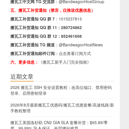
搬瓦工中文网 TG 交流群
：
@BandwagonHostGroup
五、搬瓦工补货通知（禁言，仅推送优惠信息）
搬瓦工补货通知 QQ 群 7
：
1015237813
搬瓦工补货通知 QQ 群 11：
280724862
搬瓦工补货通知 QQ 群 12：
852461608
搬瓦工补货通知 TG 频道
：
@BandwagonHostNews
搬瓦工补货通知邮件订阅
：
点击查看订阅方式
六、更多信息：
《搬瓦工新手入门完全指南》
近期文章
2026 搬瓦工 SSH 安全设置教程：改高位端口、禁用密码
登录、启用密钥登录
2026年8月最新搬瓦工优惠码/搬瓦工优惠套餐/高速线路/新
手教程整理
搬瓦工美国洛杉矶 CN2 GIA SLA 套餐补货：$65.89/季
度，99.99% SLA 保证，外贸建站推荐