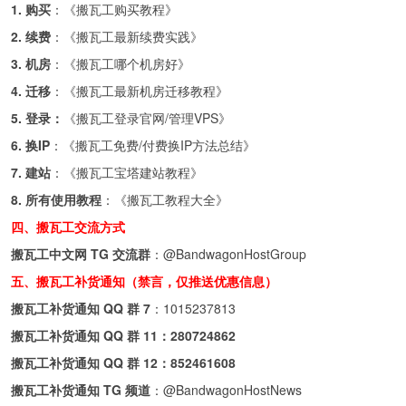
1. 购买
：《
搬瓦工购买教程
》
2. 续费
：《
搬瓦工最新续费实践
》
3. 机房
：《
搬瓦工哪个机房好
》
4. 迁移
：《
搬瓦工最新机房迁移教程
》
5. 登录：
《
搬瓦工登录官网/管理VPS
》
6. 换IP
：《
搬瓦工免费/付费换IP方法总结
》
7. 建站
：《
搬瓦工宝塔建站教程
》
8. 所有使用教程
：《
搬瓦工教程大全
》
四、搬瓦工交流方式
搬瓦工中文网 TG 交流群
：
@BandwagonHostGroup
五、搬瓦工补货通知（禁言，仅推送优惠信息）
搬瓦工补货通知 QQ 群 7
：
1015237813
搬瓦工补货通知 QQ 群 11：
280724862
搬瓦工补货通知 QQ 群 12：
852461608
搬瓦工补货通知 TG 频道
：
@BandwagonHostNews