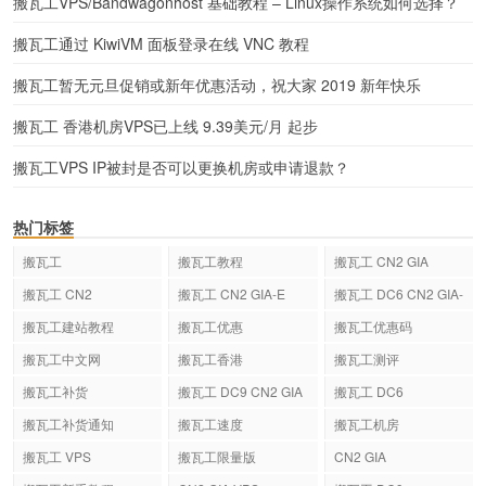
搬瓦工VPS/Bandwagonhost 基础教程 – Linux操作系统如何选择？
搬瓦工通过 KiwiVM 面板登录在线 VNC 教程
搬瓦工暂无元旦促销或新年优惠活动，祝大家 2019 新年快乐
搬瓦工 香港机房VPS已上线 9.39美元/月 起步
搬瓦工VPS IP被封是否可以更换机房或申请退款？
热门标签
搬瓦工
搬瓦工教程
搬瓦工 CN2 GIA
搬瓦工 CN2
搬瓦工 CN2 GIA-E
搬瓦工 DC6 CN2 GIA-
E
搬瓦工建站教程
搬瓦工优惠
搬瓦工优惠码
搬瓦工中文网
搬瓦工香港
搬瓦工测评
搬瓦工补货
搬瓦工 DC9 CN2 GIA
搬瓦工 DC6
搬瓦工补货通知
搬瓦工速度
搬瓦工机房
搬瓦工 VPS
搬瓦工限量版
CN2 GIA