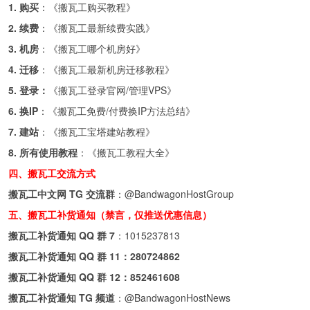
1. 购买
：《
搬瓦工购买教程
》
2. 续费
：《
搬瓦工最新续费实践
》
3. 机房
：《
搬瓦工哪个机房好
》
4. 迁移
：《
搬瓦工最新机房迁移教程
》
5. 登录：
《
搬瓦工登录官网/管理VPS
》
6. 换IP
：《
搬瓦工免费/付费换IP方法总结
》
7. 建站
：《
搬瓦工宝塔建站教程
》
8. 所有使用教程
：《
搬瓦工教程大全
》
四、搬瓦工交流方式
搬瓦工中文网 TG 交流群
：
@BandwagonHostGroup
五、搬瓦工补货通知（禁言，仅推送优惠信息）
搬瓦工补货通知 QQ 群 7
：
1015237813
搬瓦工补货通知 QQ 群 11：
280724862
搬瓦工补货通知 QQ 群 12：
852461608
搬瓦工补货通知 TG 频道
：
@BandwagonHostNews