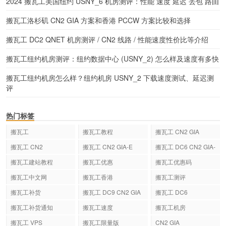
2024 搬瓦工美国纽约 USNY_6 机房测评：性能 速度 延迟 丢包 路由
搬瓦工洛杉矶 CN2 GIA 方案和香港 PCCW 方案比较和选择
搬瓦工 DC2 QNET 机房测评 / CN2 线路 / 性能速度性价比等介绍
搬瓦工纽约机房测评：纽约数据中心 (USNY_2) 怎么样及速度有多快
搬瓦工纽约机房怎么样？纽约机房 USNY_2 下载速度测试、延迟测
评
热门标签
搬瓦工
搬瓦工教程
搬瓦工 CN2 GIA
搬瓦工 CN2
搬瓦工 CN2 GIA-E
搬瓦工 DC6 CN2 GIA-
E
搬瓦工建站教程
搬瓦工优惠
搬瓦工优惠码
搬瓦工中文网
搬瓦工香港
搬瓦工测评
搬瓦工补货
搬瓦工 DC9 CN2 GIA
搬瓦工 DC6
搬瓦工补货通知
搬瓦工速度
搬瓦工机房
搬瓦工 VPS
搬瓦工限量版
CN2 GIA