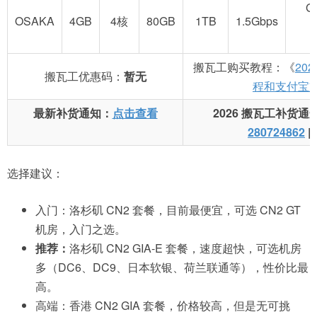
G
OSAKA
4GB
4核
80GB
1TB
1.5Gbps
搬瓦工购买教程：《
20
搬瓦工优惠码：
暂无
程和支付宝
最新补货通知：
点击查看
2026 搬瓦工补货通
280724862
|
选择建议：
入门：洛杉矶 CN2 套餐，目前最便宜，可选 CN2 GT
机房，入门之选。
推荐：
洛杉矶 CN2 GIA-E 套餐，速度超快，可选机房
多（DC6、DC9、日本软银、荷兰联通等），性价比最
高。
高端：香港 CN2 GIA 套餐，价格较高，但是无可挑