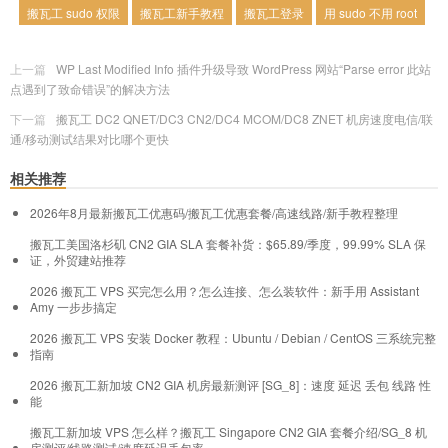
搬瓦工 sudo 权限
搬瓦工新手教程
搬瓦工登录
用 sudo 不用 root
上一篇
WP Last Modified Info 插件升级导致 WordPress 网站“Parse error 此站
点遇到了致命错误”的解决方法
下一篇
搬瓦工 DC2 QNET/DC3 CN2/DC4 MCOM/DC8 ZNET 机房速度电信/联
通/移动测试结果对比哪个更快
相关推荐
2026年8月最新搬瓦工优惠码/搬瓦工优惠套餐/高速线路/新手教程整理
搬瓦工美国洛杉矶 CN2 GIA SLA 套餐补货：$65.89/季度，99.99% SLA 保
证，外贸建站推荐
2026 搬瓦工 VPS 买完怎么用？怎么连接、怎么装软件：新手用 Assistant
Amy 一步步搞定
2026 搬瓦工 VPS 安装 Docker 教程：Ubuntu / Debian / CentOS 三系统完整
指南
2026 搬瓦工新加坡 CN2 GIA 机房最新测评 [SG_8]：速度 延迟 丢包 线路 性
能
搬瓦工新加坡 VPS 怎么样？搬瓦工 Singapore CN2 GIA 套餐介绍/SG_8 机
房测评/线路测试/速度延迟丢包率