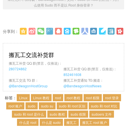
么使用 Sudo 而不是以 Root 身份登录？
分享到：
更多
(
0
)
搬瓦工交流补货群
搬瓦工补货 QQ 群(禁言，仅推送)：
280724862
搬瓦工补货 QQ 群(禁言，仅推送)：
852461608
搬瓦工交流 TG 群：
搬瓦工补货通知 TG 频道：
@BandwagonHostGroup
@BandwagonHostNews
标签：
Linux
Linux 教程
root
root 教程
root 权限
root 登录
root 账户
sudo
sudo su
sudo 和 root 区别
sudo 和 root 对比
sudo 和 root 是什么
sudo 教程
sudo 权限
sudoers 文件
什么是 root
什么是 sudo
搬瓦工
搬瓦工 root 账户