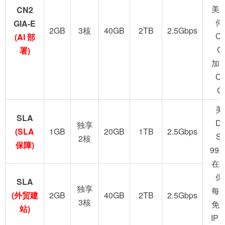
美
CN2
何
GIA-E
2GB
3核
40GB
2TB
2.5Gbps
C
(AI 部
G
署)
加
C
G
美
SLA
D
独享
(SLA
1GB
20GB
1TB
2.5Gbps
S
2核
保障)
99.
在
保
SLA
独享
每
(外贸建
2GB
40GB
2TB
2.5Gbps
3核
免
站)
IP