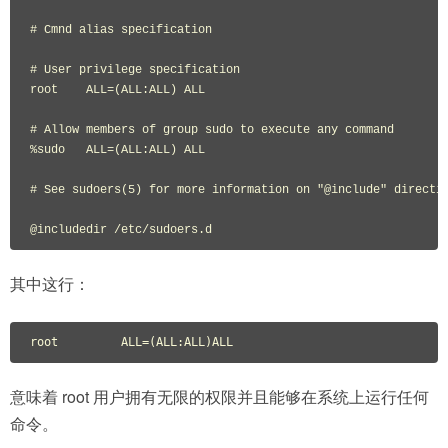
# Cmnd alias specification

# User privilege specification

root    ALL=(ALL:ALL) ALL

# Allow members of group sudo to execute any command

%sudo   ALL=(ALL:ALL) ALL

# See sudoers(5) for more information on "@include" directiv
@includedir /etc/sudoers.d
其中这行：
root         ALL=(ALL:ALL)ALL
意味着 root 用户拥有无限的权限并且能够在系统上运行任何
命令。