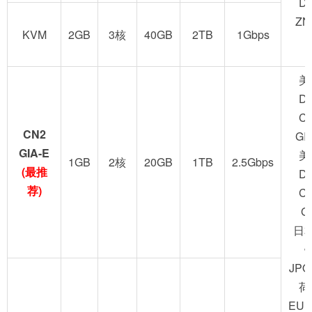
D
ZN
KVM
2GB
3核
40GB
2TB
1Gbps
美
D
C
CN2
GI
GIA-E
美
1GB
2核
20GB
1TB
2.5Gbps
(最推
D
荐)
C
G
日
JPO
荷
EUN