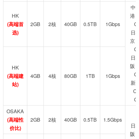
中
HK
港 
(高端首
2GB
2核
40GB
0.5TB
1Gbps
G
选)
日
京 
G
日
阪 
HK
G
(高端建
4GB
4核
80GB
1TB
1Gbps
新
站)
C
G
OSAKA
(高端性
2GB
2核
40GB
0.5TB
1.5Gbps
日
价比)
阪 