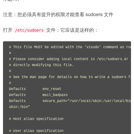
注意：您必须具有提升的权限才能查看 sudoers 文件
打开
文件；它应该是这样的：
/etc/sudoers
# This file MUST be edited with the 'visudo' command as root
#

# Please consider adding local content in /etc/sudoers.d/ in
# directly modifying this file.

#

# See the man page for details on how to write a sudoers fil
#

Defaults        env_reset

Defaults        mail_badpass

Defaults        secure_path="/usr/local/sbin:/usr/local/bin:
sbin:/bin"

# Host alias specification

# User alias specification
