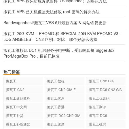
搬瓦工 VPS 购买后服务被暂停（Suspended）的解决方法
搬瓦工 VPS 已关机但是无法修改 root 密码的解决办法
Bandwagonhost/搬瓦工VPS 6月最新方案 & 网站恢复更新
搬瓦工 20G KVM – PROMO 和 SPECIAL 20G KVM PROMO V3 –
LOS ANGELES – CN2 区别、对比、哪个好怎么选择
搬瓦工洛杉矶 DC1 机房服务停电中断，受影响套餐 BiggerBox
Pro/MegaBox Pro，目前已恢复
热门标签
搬瓦工
搬瓦工教程
搬瓦工 CN2 GIA
搬瓦工 CN2
搬瓦工 CN2 GIA-E
搬瓦工 DC6 CN2 GIA-
E
搬瓦工建站教程
搬瓦工优惠
搬瓦工优惠码
搬瓦工中文网
搬瓦工香港
搬瓦工测评
搬瓦工补货
搬瓦工 DC9 CN2 GIA
搬瓦工 DC6
搬瓦工补货通知
搬瓦工速度
搬瓦工机房