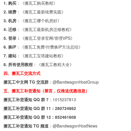
1. 购买
：《
搬瓦工购买教程
》
2. 续费
：《
搬瓦工最新续费实践
》
3. 机房
：《
搬瓦工哪个机房好
》
4. 迁移
：《
搬瓦工最新机房迁移教程
》
5. 登录：
《
搬瓦工登录官网/管理VPS
》
6. 换IP
：《
搬瓦工免费/付费换IP方法总结
》
7. 建站
：《
搬瓦工宝塔建站教程
》
8. 所有使用教程
：《
搬瓦工教程大全
》
四、搬瓦工交流方式
搬瓦工中文网 TG 交流群
：
@BandwagonHostGroup
五、搬瓦工补货通知（禁言，仅推送优惠信息）
搬瓦工补货通知 QQ 群 7
：
1015237813
搬瓦工补货通知 QQ 群 11：
280724862
搬瓦工补货通知 QQ 群 12：
852461608
搬瓦工补货通知 TG 频道
：
@BandwagonHostNews