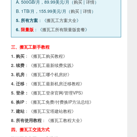
A. 500GB/月，89.99美元/月（
购买
|
详情
）
B. 1TB/月，155.99美元/月（
购买
|
详情
）
5. 所有方案
：《
搬瓦工方案大全
》
6.
限量版
：《
搬瓦工所有限量版套餐
》
三、搬瓦工新手教程
1. 购买
：《
搬瓦工购买教程
》
2. 续费
：《
搬瓦工最新续费实践
》
3. 机房
：《
搬瓦工哪个机房好
》
4. 迁移
：《
搬瓦工最新机房迁移教程
》
5. 登录：
《
搬瓦工登录官网/管理VPS
》
6. 换IP
：《
搬瓦工免费/付费换IP方法总结
》
7. 建站
：《
搬瓦工宝塔建站教程
》
8. 所有使用教程
：《
搬瓦工教程大全
》
四、搬瓦工交流方式