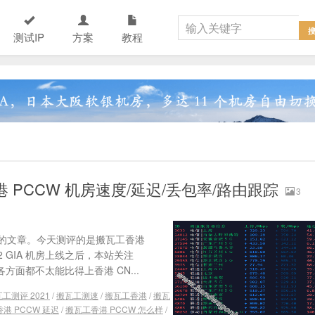
测试IP
方案
教程
港 PCCW 机房速度/延迟/丢包率/路由跟踪
3
的文章。今天测评的是搬瓦工香港
 GIA 机房上线之后，本站关注
方面都不太能比得上香港 CN...
工测评 2021
/
搬瓦工测速
/
搬瓦工香港
/
搬瓦
港 PCCW 延迟
/
搬瓦工香港 PCCW 怎么样
/